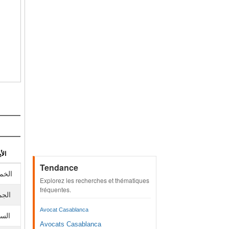
الأي
Tendance
الخم
Explorez les recherches et thématiques
fréquentes.
الجم
Avocat Casablanca
الس
Avocats Casablanca