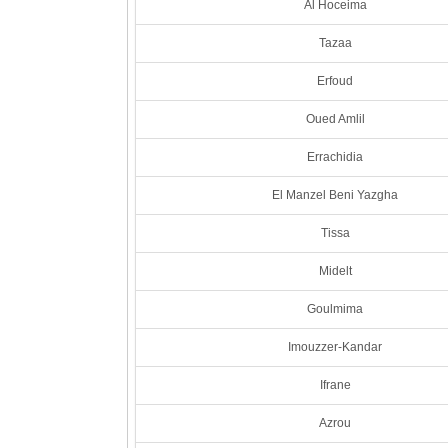
Al Hoceima
Tazaa
Erfoud
Oued Amlil
Errachidia
El Manzel Beni Yazgha
Tissa
Midelt
Goulmima
Imouzzer-Kandar
Ifrane
Azrou