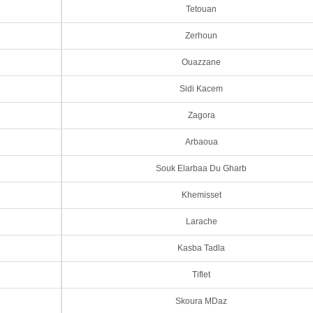
Tetouan
Zerhoun
Ouazzane
Sidi Kacem
Zagora
Arbaoua
Souk Elarbaa Du Gharb
Khemisset
Larache
Kasba Tadla
Tiflet
Skoura MDaz