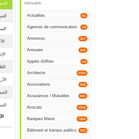
l'annuaire.
الخم
Actualités
الجم
60
Agences de communication
18
الس
Annonces
327
الأ
Annuaire
235
الإث
Appels d'offres
14
الثلا
Architecte
2183
الأرب
Associations
999
الخم
Assurances / Mutuelles
885
الجم
Avocats
4536
الأي
Banques Maroc
7060
Bâtiment et travaux publics
369