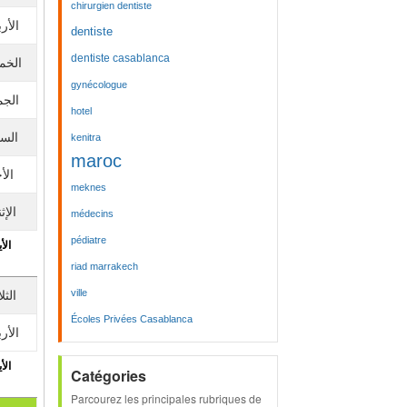
chirurgien dentiste
الأرب
dentiste
dentiste casablanca
الخم
gynécologue
الجم
hotel
الس
kenitra
maroc
الأ
meknes
الإث
médecins
pédiatre
الأي
riad marrakech
ville
الثلا
Écoles Privées Casablanca
الأرب
الأي
Catégories
Parcourez les principales rubriques de