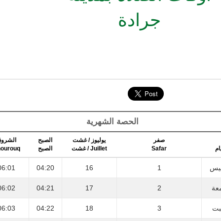
جرادة
الحصة الشهرية
صفر
يوليوز / غشت
الصبح
الشرو
ourouq
الصبح
Juillet / غشت
Safar
ام
06:01
04:20
16
1
يس
06:02
04:21
17
2
عة
06:03
04:22
18
3
بت