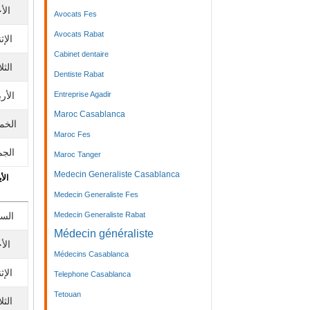
الأ
Avocats Fes
Avocats Rabat
الإث
Cabinet dentaire
الثلا
Dentiste Rabat
الأرب
Entreprise Agadir
Maroc Casablanca
الخم
Maroc Fes
الجم
Maroc Tanger
Medecin Generaliste Casablanca
الأي
Medecin Generaliste Fes
الس
Medecin Generaliste Rabat
Médecin généraliste
الأ
Médecins Casablanca
الإث
Telephone Casablanca
Tetouan
الثلا