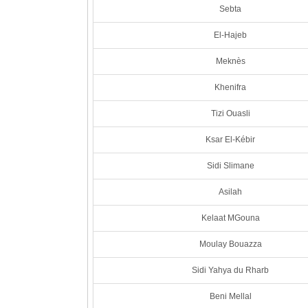
Sebta
El-Hajeb
Meknès
Khenifra
Tizi Ouasli
Ksar El-Kébir
Sidi Slimane
Asilah
Kelaat MGouna
Moulay Bouazza
Sidi Yahya du Rharb
Beni Mellal