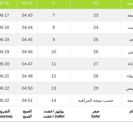
06:16
04:42
6
22
يس
06:17
04:43
7
23
عة
06:18
04:44
8
24
بت
06:19
04:45
9
25
حد
06:19
04:46
10
26
نين
06:20
04:47
11
27
ثاء
06:21
04:48
12
28
عاء
06:22
04:50
13
29
يس
06:22
04:51
14
حسب نتيجة المراقبة
عة
ام
صفر
يوليوز / غشت
الصبح
الشرو
ourouq
الصبح
Juillet / غشت
Safar