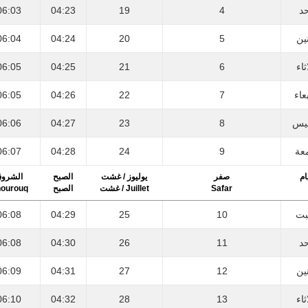
06:03
04:23
19
4
حد
06:04
04:24
20
5
نين
06:05
04:25
21
6
ثاء
06:05
04:26
22
7
عاء
06:06
04:27
23
8
يس
06:07
04:28
24
9
عة
ام
صفر
يوليوز / غشت
الصبح
الشرو
ourouq
الصبح
Juillet / غشت
Safar
06:08
04:29
25
10
بت
06:08
04:30
26
11
حد
06:09
04:31
27
12
نين
06:10
04:32
28
13
ثاء