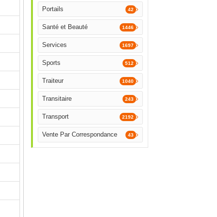
Portails
42
Santé et Beauté
1446
Services
1697
Sports
512
Traiteur
1040
Transitaire
243
Transport
2192
Vente Par Correspondance
43