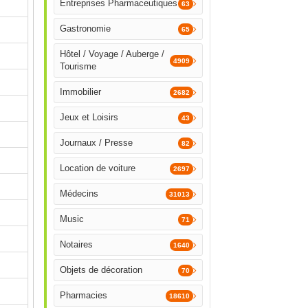
Entreprises Pharmaceutiques
63
Gastronomie
65
Hôtel / Voyage / Auberge /
4909
Tourisme
Immobilier
2682
Jeux et Loisirs
43
Journaux / Presse
82
Location de voiture
2697
Médecins
31013
Music
71
Notaires
1640
Objets de décoration
70
Pharmacies
18610