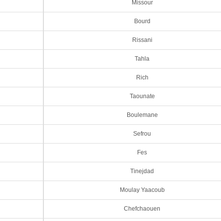
Missour
Bourd
Rissani
Tahla
Rich
Taounate
Boulemane
Sefrou
Fes
Tinejdad
Moulay Yaacoub
Chefchaouen