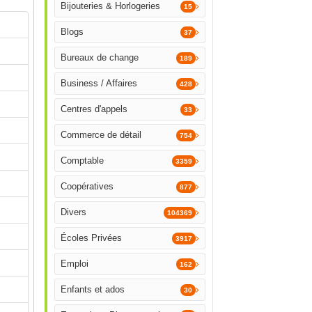
Bijouteries & Horlogeries
15
Blogs
37
Bureaux de change
189
Business / Affaires
428
Centres d'appels
33
Commerce de détail
754
Comptable
3359
Coopératives
877
Divers
104369
Écoles Privées
3917
Emploi
162
Enfants et ados
30