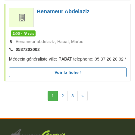
Benameur Abdelaziz
5.0
/5 -
10
avis
Benameur abdelaziz
Rabat
Maroc
0537202002
Médecin généraliste ville: RABAT telephone: 05 37 20 20 02 /
Voir la fiche
(Actuelle)
Suivante
1
2
3
»