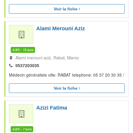
Voir la fiche
Alami Merouni Aziz
4.9
/5 -
15
avis
Alami merouni aziz
Rabat
Maroc
0537203035
Médecin généraliste ville: RABAT telephone: 05 37 20 30 35 /
Voir la fiche
Azizi Fatima
4.6
/5 -
7
avis