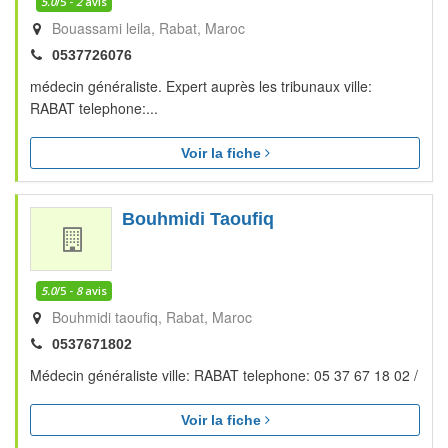
5.0
/5 -
2
avis
Bouassami leila
Rabat
Maroc
0537726076
médecin généraliste. Expert auprès les tribunaux ville:
RABAT telephone:...
Voir la fiche
Bouhmidi Taoufiq
5.0
/5 -
8
avis
Bouhmidi taoufiq
Rabat
Maroc
0537671802
Médecin généraliste ville: RABAT telephone: 05 37 67 18 02 /
Voir la fiche