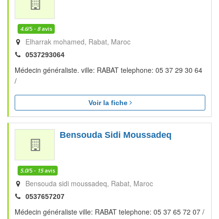
4.6
/5 -
8
avis
Elharrak mohamed
Rabat
Maroc
0537293064
Médecin généraliste. ville: RABAT telephone: 05 37 29 30 64
/
Voir la fiche
Bensouda Sidi Moussadeq
5.0
/5 -
15
avis
Bensouda sidi moussadeq
Rabat
Maroc
0537657207
Médecin généraliste ville: RABAT telephone: 05 37 65 72 07 /