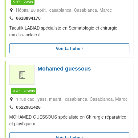
5.0
/5 -
7
avis
Hôpital 20 août, casablanca
Casablanca
Maroc
0618894170
Taoufik LABIAD spécialiste en Stomatologie et chirurgie
maxillo-faciale à...
Voir la fiche
Mohamed guessous
4.7
/5 -
10
avis
1 rue cadi iyass. maarif, casablanca
Casablanca
Maroc
0522981426
MOHAMED GUESSOUS spécialiste en Chirurgie réparatrice
et plastique à...
Voir la fiche