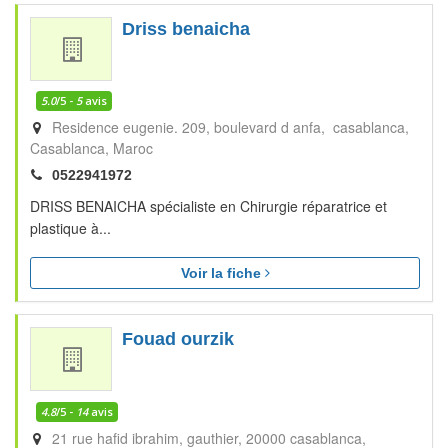
Driss benaicha
5.0
/5 -
5
avis
Residence eugenie. 209, boulevard d anfa, casablanca
Casablanca
Maroc
0522941972
DRISS BENAICHA spécialiste en Chirurgie réparatrice et
plastique à...
Voir la fiche
Fouad ourzik
4.8
/5 -
14
avis
21 rue hafid ibrahim, gauthier, 20000 casablanca