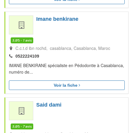
Imane benkirane
5.0
/5 -
1
avis
C.c.t.d ibn rochd, casablanca
Casablanca
Maroc
0522224109
IMANE BENKIRANE spécialiste en Pédodontie à Casablanca,
numéro de...
Voir la fiche
Said dami
5.0
/5 -
7
avis