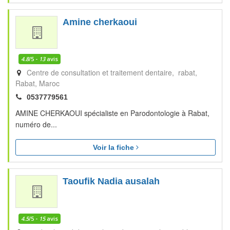
Amine cherkaoui
4.8
/5 -
13
avis
Centre de consultation et traitement dentaire, rabat
Rabat
Maroc
0537779561
AMINE CHERKAOUI spécialiste en Parodontologie à Rabat,
numéro de...
Voir la fiche
Taoufik Nadia ausalah
4.5
/5 -
15
avis