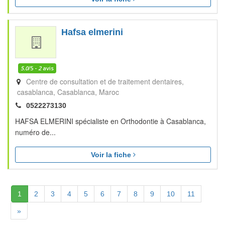
Hafsa elmerini
5.0
/5 -
2
avis
Centre de consultation et de traitement dentaires,
casablanca
Casablanca
Maroc
0522273130
HAFSA ELMERINI spécialiste en Orthodontie à Casablanca,
numéro de...
Voir la fiche
(Actuelle)
1
2
3
4
5
6
7
8
9
10
11
Suivante
»