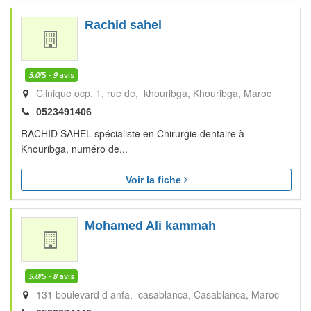
Rachid sahel
5.0
/5 -
9
avis
Clinique ocp. 1, rue de, khouribga
Khouribga
Maroc
0523491406
RACHID SAHEL spécialiste en Chirurgie dentaire à
Khouribga, numéro de...
Voir la fiche
Mohamed Ali kammah
5.0
/5 -
8
avis
131 boulevard d anfa, casablanca
Casablanca
Maroc