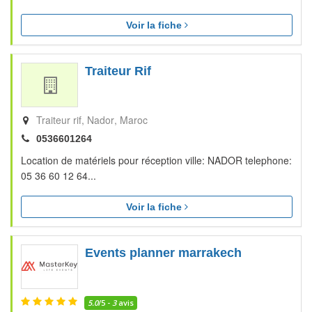
Voir la fiche
Traiteur Rif
Traiteur rif
Nador
Maroc
0536601264
Location de matériels pour réception ville: NADOR telephone:
05 36 60 12 64...
Voir la fiche
Events planner marrakech
5.0
/5 -
3
avis