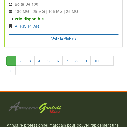
Boîte De 100
180 MG | 25 MG | 105 MG | 25 MG
Prix disponible
AFRIC-PHAR
Voir la fiche
(Actuelle)
1
2
3
4
5
6
7
8
9
10
11
Suivante
»
Annuaire professionnel marocain pour trouver rapidement une