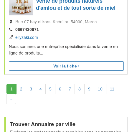
Vente de produits naturels
d'amlou et de tout sorte de miel
Rue 07 hay el kors
Khénifra
54000
Maroc
0667430671
ellyzaki.com
Nous sommes une entreprise spécialisée dans la vente en
ligne de produits...
Voir la fiche
(Actuelle)
1
2
3
4
5
6
7
8
9
10
11
Suivante
»
Trouver Annuaire par ville