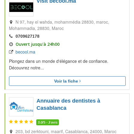
Visit becool.ma
N 97, hay el wahda, mohammédia 28830, maroc
Mohammadia
28830
Maroc
0709627178
Ouvert jusqu'à 24h00
becool.ma
Plongez dans un monde d'élégance et de confiance.
Découvrez notre...
Voir la fiche
Annuaire des dentistes à
Casablanca
5.0
/5 -
3
avis
203, bd zerktouni, maarif
Casablanca
24000
Maroc