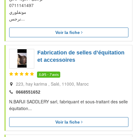
0711141497
مونفلوري
نرجس...
Voir la fiche
Fabrication de selles d’équitation
et accessoires
5.0
/5 -
7
avis
223, hay karima
Salé
11000
Maroc
0668551652
N.BARJI SADDLERY sarl, fabriquant et sous-traitant des selle
équitation...
Voir la fiche