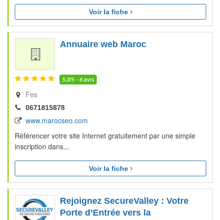
Voir la fiche
Annuaire web Maroc
5.0
/5 -
6
avis
Fes
0671815878
www.marocseo.com
Référencer votre site Internet gratuitement par une simple
inscription dans...
Voir la fiche
Rejoignez SecureValley : Votre
Porte d’Entrée vers la