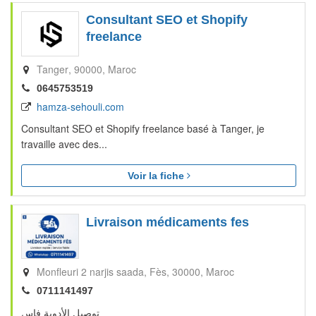
Consultant SEO et Shopify
freelance
Tanger‎
90000
Maroc
0645753519
hamza-sehouli.com
Consultant SEO et Shopify freelance basé à Tanger, je
travaille avec des...
Voir la fiche
Livraison médicaments fes
Monfleuri 2 narjis saada
Fès
30000
Maroc
0711141497
توصيل الأدوية فاس