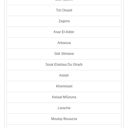
Tizi Ouasli
Zagora
Ksar El-Kébir
Arbaoua
Sidi Slimane
Souk Elarbaa Du Gharb
Asilah
Khemisset
Kelaat MGouna
Larache
Moulay Bouazza