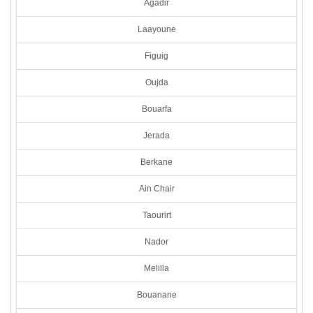
Agadir
Laayoune
Figuig
Oujda
Bouarfa
Jerada
Berkane
Ain Chair
Taourirt
Nador
Melilla
Bouanane