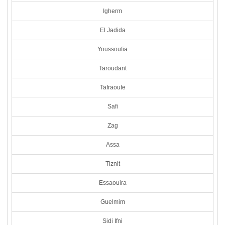
Igherm
El Jadida
Youssoufia
Taroudant
Tafraoute
Safi
Zag
Assa
Tiznit
Essaouira
Guelmim
Sidi Ifni