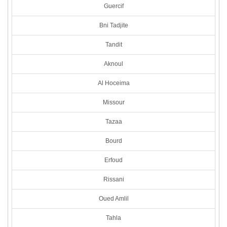
Guercif
Bni Tadjite
Tandit
Aknoul
Al Hoceima
Missour
Tazaa
Bourd
Erfoud
Rissani
Oued Amlil
Tahla