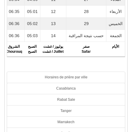
2
06:35
05:01
12
28
الأربعاء
2
06:36
05:02
13
29
الخميس
2
06:36
05:03
14
حسب نتيجة المراقبة
الجمعة
الأيام
صفر
يوليوز / غشت
الصبح
الشروق
r
Chourouq
الصبح
Juillet / غشت
Safar
Horaires de prière par ville
Casablanca
Rabat Sale
Tanger
Marrakech