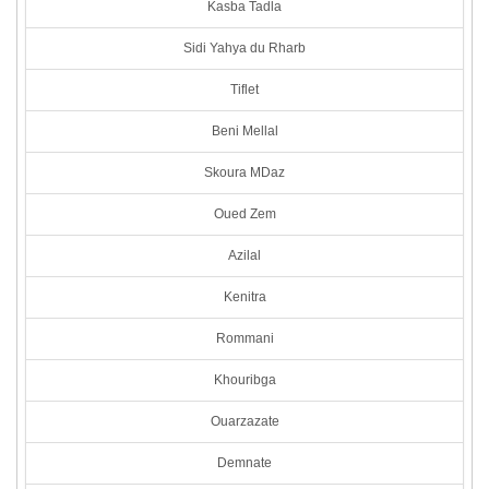
Kasba Tadla
Sidi Yahya du Rharb
Tiflet
Beni Mellal
Skoura MDaz
Oued Zem
Azilal
Kenitra
Rommani
Khouribga
Ouarzazate
Demnate