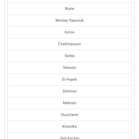
Ifrane
Moulay Yaacoub
Azrou
Chefchaouen
Sebta
Tetouan
El-Hajeb
Zerhoun
Meknès
Ouazzane
Khenifra
Sidi Kacem