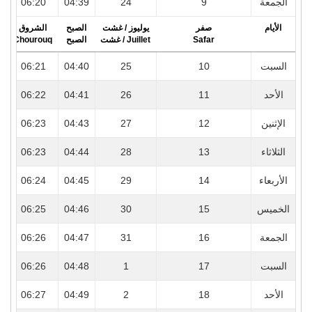
4
06:20
04:39
24
9
الجمعة
الأيام
صفر
يوليوز / غشت
الصبح
الشروق
r
Chourouq
الصبح
Juillet / غشت
Safar
4
06:21
04:40
25
10
السبت
4
06:22
04:41
26
11
الأحد
4
06:23
04:43
27
12
الإثنين
4
06:23
04:44
28
13
الثلاثاء
4
06:24
04:45
29
14
الأربعاء
4
06:25
04:46
30
15
الخميس
4
06:26
04:47
31
16
الجمعة
4
06:26
04:48
1
17
السبت
4
06:27
04:49
2
18
الأحد