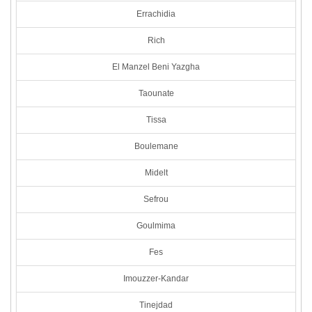
Errachidia
Rich
El Manzel Beni Yazgha
Taounate
Tissa
Boulemane
Midelt
Sefrou
Goulmima
Fes
Imouzzer-Kandar
Tinejdad