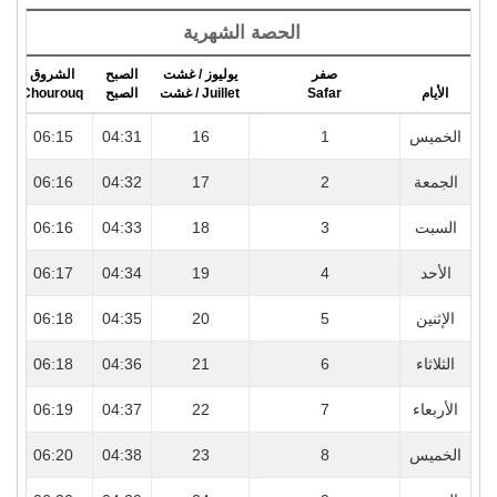
الحصة الشهرية
صفر
يوليوز / غشت
الصبح
الشروق
r
Chourouq
الصبح
Juillet / غشت
Safar
الأيام
3
06:15
04:31
16
1
الخميس
4
06:16
04:32
17
2
الجمعة
4
06:16
04:33
18
3
السبت
4
06:17
04:34
19
4
الأحد
4
06:18
04:35
20
5
الإثنين
4
06:18
04:36
21
6
الثلاثاء
4
06:19
04:37
22
7
الأربعاء
4
06:20
04:38
23
8
الخميس