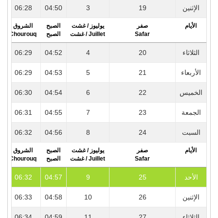
4
06:28
04:50
3
19
الإثنين
الأيام
صفر
يوليوز / غشت
الصبح
الشروق
r
Chourouq
الصبح
Juillet / غشت
Safar
3
06:29
04:52
4
20
الثلاثاء
3
06:29
04:53
5
21
الأربعاء
3
06:30
04:54
6
22
الخميس
3
06:31
04:55
7
23
الجمعة
3
06:32
04:56
8
24
السبت
الأيام
صفر
يوليوز / غشت
الصبح
الشروق
r
Chourouq
الصبح
Juillet / غشت
Safar
3
06:32
04:57
9
25
الأحد
3
06:33
04:58
10
26
الإثنين
3
06:34
04:59
11
27
الثلاثاء