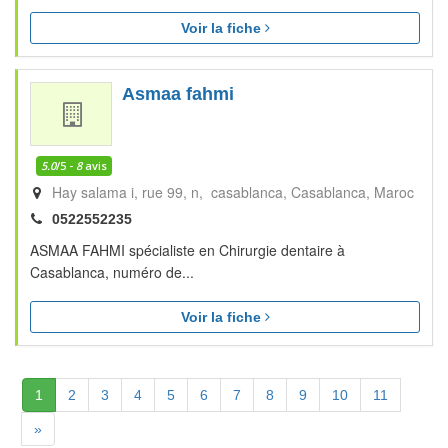
Voir la fiche
Asmaa fahmi
5.0
/5 -
8
avis
Hay salama i, rue 99, n, casablanca
Casablanca
Maroc
0522552235
ASMAA FAHMI spécialiste en Chirurgie dentaire à
Casablanca, numéro de...
Voir la fiche
(Actuelle)
1
2
3
4
5
6
7
8
9
10
11
Suivante
»