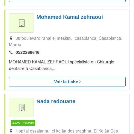
Mohamed Kamal zehraoui
38 boulevard rahal el meskini, casablanca
Casablanca
Maroc
0522268646
MOHAMED KAMAL ZEHRAOUI spécialiste en Chirurgie
dentaire à Casablanca,...
Voir la fiche
Nada redouane
4.6
/5 -
14
avis
Hopital essalama, el kelâa des sraghna
El Kelâa Des