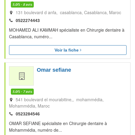
5.0
/5 -
8
avis
131 boulevard d anfa, casablanca
Casablanca
Maroc
0522274443
MOHAMED ALI KAMMAH spécialiste en Chirurgie dentaire à
Casablanca, numéro...
Voir la fiche
Omar sefiane
5.0
/5 -
7
avis
541 boulevard el mourabitine,, mohammédia
Mohammédia
Maroc
0523284546
OMAR SEFIANE spécialiste en Chirurgie dentaire à
Mohammédia, numéro de...