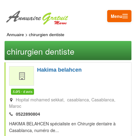
Menu
>
Annuaire
chirurgien dentiste
chirurgien dentiste
Hakima belahcen
5.0
/5 -
6
avis
Hopital mohamed sekkat, casablanca
Casablanca
Maroc
0522890804
HAKIMA BELAHCEN spécialiste en Chirurgie dentaire à
Casablanca, numéro de...