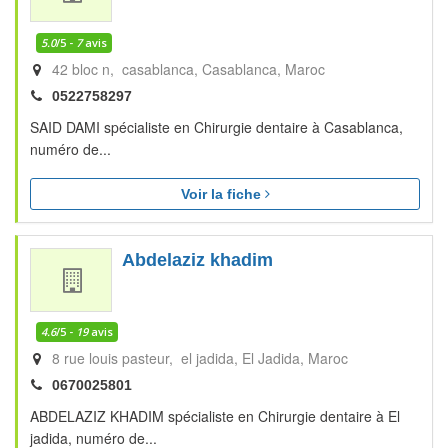
5.0
/5 -
7
avis
42 bloc n, casablanca
Casablanca
Maroc
0522758297
SAID DAMI spécialiste en Chirurgie dentaire à Casablanca,
numéro de...
Voir la fiche
Abdelaziz khadim
4.6
/5 -
19
avis
8 rue louis pasteur, el jadida
El Jadida
Maroc
0670025801
ABDELAZIZ KHADIM spécialiste en Chirurgie dentaire à El
jadida, numéro de...