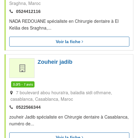
Sraghna
Maroc
0524412116
NADA REDOUANE spécialiste en Chirurgie dentaire à El
Kelâa des Sraghna,...
Voir la fiche
Zouheir jadib
5.0
/5 -
1
avis
7 boulevard abou houraïra, baladia sidi othmane,
casablanca
Casablanca
Maroc
0522566344
zouheir Jadib spécialiste en Chirurgie dentaire à Casablanca,
numéro de...
Voir la fiche