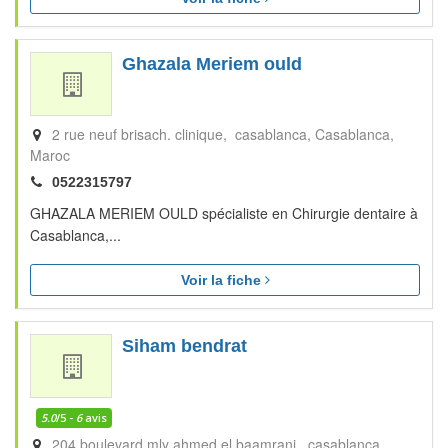
Ghazala Meriem ould
2 rue neuf brisach. clinique, casablanca
Casablanca
Maroc
0522315797
GHAZALA MERIEM OULD spécialiste en Chirurgie dentaire à
Casablanca,...
Voir la fiche
Siham bendrat
5.0
/5 -
6
avis
204 boulevard mly ahmed el baamrani, casablanca