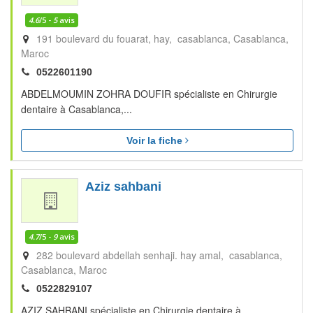
4.6
/5 -
5
avis
191 boulevard du fouarat, hay, casablanca
Casablanca
Maroc
0522601190
ABDELMOUMIN ZOHRA DOUFIR spécialiste en Chirurgie
dentaire à Casablanca,...
Voir la fiche
Aziz sahbani
4.7
/5 -
9
avis
282 boulevard abdellah senhaji. hay amal, casablanca
Casablanca
Maroc
0522829107
AZIZ SAHBANI spécialiste en Chirurgie dentaire à