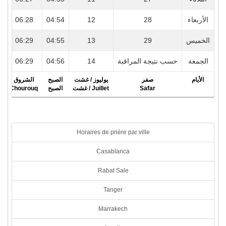
4
06:28
04:54
12
28
الأربعاء
3
06:29
04:55
13
29
الخميس
3
06:29
04:56
14
حسب نتيجة المراقبة
الجمعة
الأيام
صفر
يوليوز / غشت
الصبح
الشروق
r
Chourouq
الصبح
Juillet / غشت
Safar
Horaires de prière par ville
Casablanca
Rabat Sale
Tanger
Marrakech