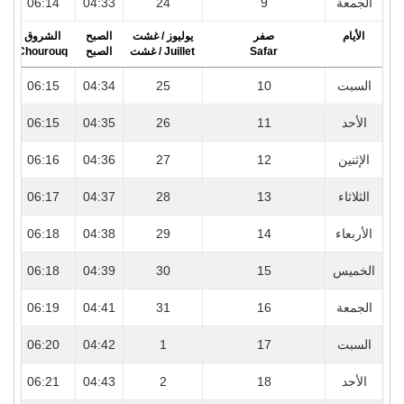
5
06:14
04:33
24
9
الجمعة
الأيام
صفر
يوليوز / غشت
الصبح
الشروق
r
Chourouq
الصبح
Juillet / غشت
Safar
5
06:15
04:34
25
10
السبت
5
06:15
04:35
26
11
الأحد
5
06:16
04:36
27
12
الإثنين
5
06:17
04:37
28
13
الثلاثاء
5
06:18
04:38
29
14
الأربعاء
5
06:18
04:39
30
15
الخميس
5
06:19
04:41
31
16
الجمعة
5
06:20
04:42
1
17
السبت
5
06:21
04:43
2
18
الأحد