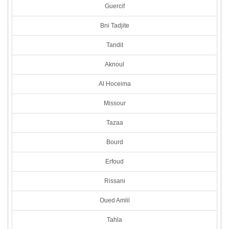
Guercif
Bni Tadjite
Tandit
Aknoul
Al Hoceima
Missour
Tazaa
Bourd
Erfoud
Rissani
Oued Amlil
Tahla