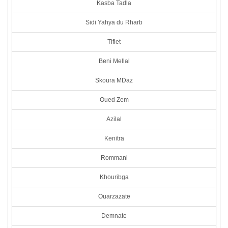
Kasba Tadla
Sidi Yahya du Rharb
Tiflet
Beni Mellal
Skoura MDaz
Oued Zem
Azilal
Kenitra
Rommani
Khouribga
Ouarzazate
Demnate