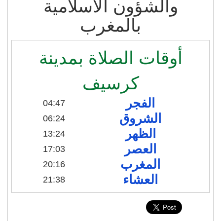
والشؤون الاسلامية
بالمغرب
أوقات الصلاة بمدينة
كرسيف
الفجر
04:47
الشروق
06:24
الظهر
13:24
العصر
17:03
المغرب
20:16
العشاء
21:38