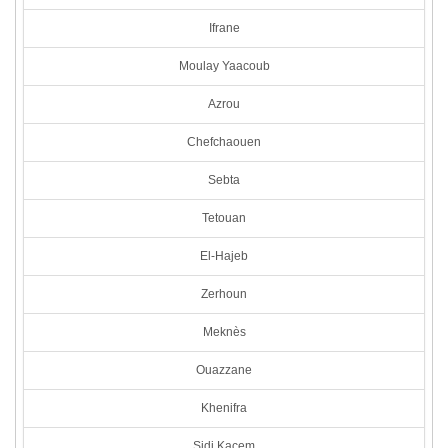
Ifrane
Moulay Yaacoub
Azrou
Chefchaouen
Sebta
Tetouan
El-Hajeb
Zerhoun
Meknès
Ouazzane
Khenifra
Sidi Kacem