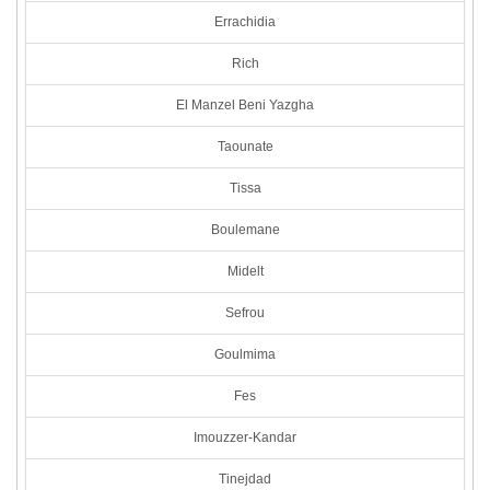
Errachidia
Rich
El Manzel Beni Yazgha
Taounate
Tissa
Boulemane
Midelt
Sefrou
Goulmima
Fes
Imouzzer-Kandar
Tinejdad