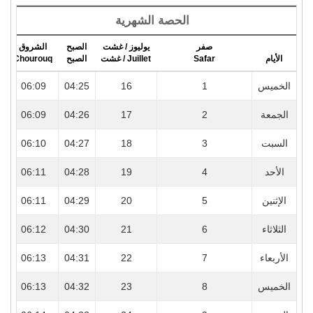
الحصة الشهرية
صفر
يوليوز / غشت
الصبح
الشروق
r
Chourouq
الصبح
Juillet / غشت
Safar
الأيام
5
06:09
04:25
16
1
الخميس
5
06:09
04:26
17
2
الجمعة
5
06:10
04:27
18
3
السبت
5
06:11
04:28
19
4
الأحد
5
06:11
04:29
20
5
الإثنين
5
06:12
04:30
21
6
الثلاثاء
5
06:13
04:31
22
7
الأربعاء
5
06:13
04:32
23
8
الخميس