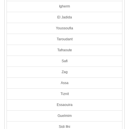
Igherm
El Jadida
Youssoufia
Taroudant
Tafraoute
Safi
Zag
Assa
Tiznit
Essaouira
Guelmim
Sidi Ifni