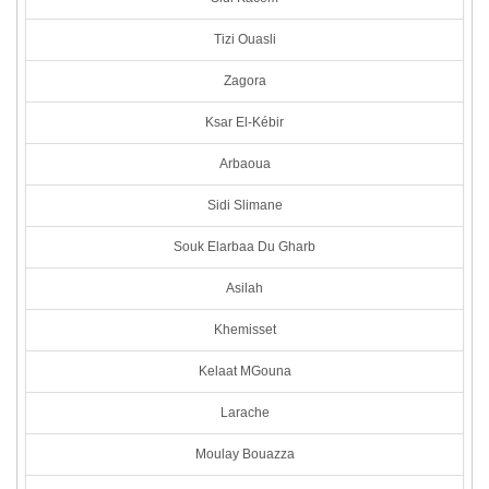
Tizi Ouasli
Zagora
Ksar El-Kébir
Arbaoua
Sidi Slimane
Souk Elarbaa Du Gharb
Asilah
Khemisset
Kelaat MGouna
Larache
Moulay Bouazza