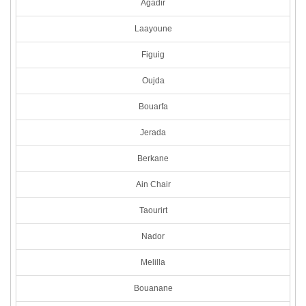
Agadir
Laayoune
Figuig
Oujda
Bouarfa
Jerada
Berkane
Ain Chair
Taourirt
Nador
Melilla
Bouanane