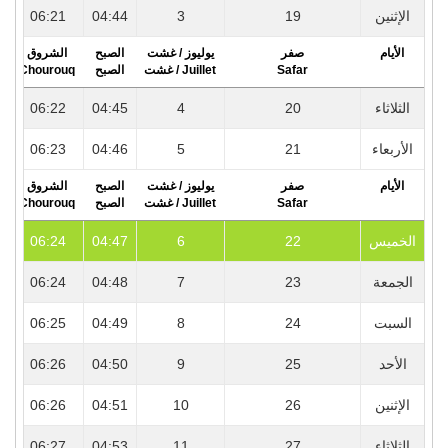
5
06:21
04:44
3
19
الإثنين
الأيام
صفر
يوليوز / غشت
الصبح
الشروق
r
Chourouq
الصبح
Juillet / غشت
Safar
5
06:22
04:45
4
20
الثلاثاء
4
06:23
04:46
5
21
الأربعاء
الأيام
صفر
يوليوز / غشت
الصبح
الشروق
r
Chourouq
الصبح
Juillet / غشت
Safar
4
06:24
04:47
6
22
الخميس
4
06:24
04:48
7
23
الجمعة
4
06:25
04:49
8
24
السبت
4
06:26
04:50
9
25
الأحد
4
06:26
04:51
10
26
الإثنين
4
06:27
04:53
11
27
الثلاثاء