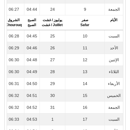
7
06:27
04:44
24
9
الجمعة
الأيام
صفر
يوليوز / غشت
الصبح
الشروق
r
Chourouq
الصبح
Juillet / غشت
Safar
7
06:28
04:45
25
10
السبت
7
06:29
04:46
26
11
الأحد
7
06:30
04:48
27
12
الإثنين
7
06:30
04:49
28
13
الثلاثاء
7
06:31
04:50
29
14
الأربعاء
7
06:32
04:51
30
15
الخميس
7
06:32
04:52
31
16
الجمعة
7
06:33
04:53
1
17
السبت