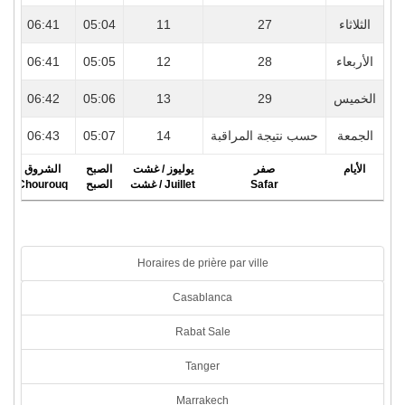
5
06:41
05:04
11
27
الثلاثاء
5
06:41
05:05
12
28
الأربعاء
5
06:42
05:06
13
29
الخميس
5
06:43
05:07
14
حسب نتيجة المراقبة
الجمعة
الأيام
صفر
يوليوز / غشت
الصبح
الشروق
r
Chourouq
الصبح
Juillet / غشت
Safar
Horaires de prière par ville
Casablanca
Rabat Sale
Tanger
Marrakech