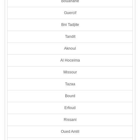
Bouanane
Guercif
Bni Tadjite
Tandit
Aknoul
Al Hoceima
Missour
Tazaa
Bourd
Erfoud
Rissani
Oued Amlil