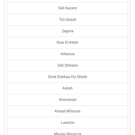
Sidi Kacem
Tizi Ouasli
Zagora
Ksar El-Kébir
Arbaoua
Sidi Slimane
Souk Elarbaa Du Gharb
Asilah
Khemisset
Kelaat MGouna
Larache
Moulay Bouazza