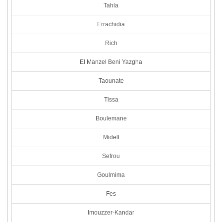
Tahla
Errachidia
Rich
El Manzel Beni Yazgha
Taounate
Tissa
Boulemane
Midelt
Sefrou
Goulmima
Fes
Imouzzer-Kandar