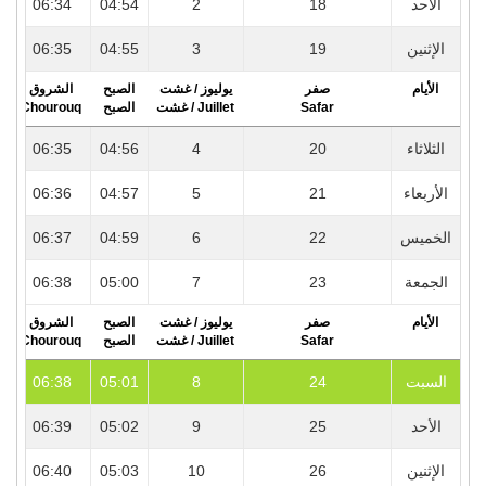
7
06:34
04:54
2
18
الأحد
6
06:35
04:55
3
19
الإثنين
الأيام
صفر
يوليوز / غشت
الصبح
الشروق
r
Chourouq
الصبح
Juillet / غشت
Safar
6
06:35
04:56
4
20
الثلاثاء
6
06:36
04:57
5
21
الأربعاء
6
06:37
04:59
6
22
الخميس
6
06:38
05:00
7
23
الجمعة
الأيام
صفر
يوليوز / غشت
الصبح
الشروق
r
Chourouq
الصبح
Juillet / غشت
Safar
6
06:38
05:01
8
24
السبت
6
06:39
05:02
9
25
الأحد
6
06:40
05:03
10
26
الإثنين