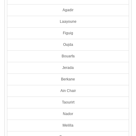
Agadir
Laayoune
Figuig
Oujda
Bouarfa
Jerada
Berkane
Ain Chair
Taourirt
Nador
Melilla