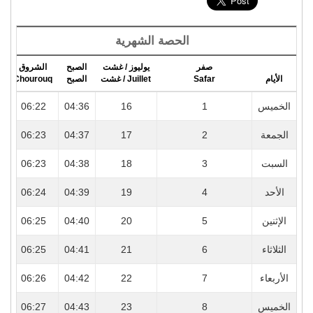
الحصة الشهرية
صفر
يوليوز / غشت
الصبح
الشروق
r
Chourouq
الصبح
Juillet / غشت
Safar
الأيام
6
06:22
04:36
16
1
الخميس
6
06:23
04:37
17
2
الجمعة
7
06:23
04:38
18
3
السبت
7
06:24
04:39
19
4
الأحد
7
06:25
04:40
20
5
الإثنين
7
06:25
04:41
21
6
الثلاثاء
7
06:26
04:42
22
7
الأربعاء
7
06:27
04:43
23
8
الخميس