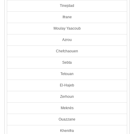
Tinejdad
Ifrane
Moulay Yaacoub
Azrou
Chefchaouen
Sebta
Tetouan
El-Hajeb
Zerhoun
Meknès
Ouazzane
Khenifra