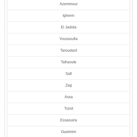
Azemmour
Igherm
El Jadida
Youssoufia
Taroudant
Tafraoute
Safi
Zag
Assa
Tiznit
Essaouira
Guelmim