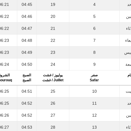
06:21
04:45
19
4
حد
06:22
04:46
20
5
نين
06:22
04:47
21
6
ثاء
06:23
04:48
22
7
عاء
06:23
04:49
23
8
يس
06:24
04:50
24
9
عة
ام
صفر
يوليوز / غشت
الصبح
الشرو
ourouq
الصبح
Juillet / غشت
Safar
06:25
04:51
25
10
بت
06:25
04:52
26
11
حد
06:26
04:52
27
12
نين
06:27
04:53
28
13
ثاء