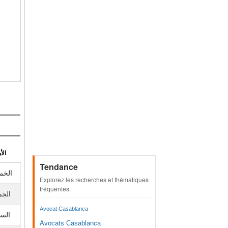
الأي
Tendance
الخم
Explorez les recherches et thématiques
fréquentes.
الجم
Avocat Casablanca
الس
Avocats Casablanca