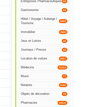
Entreprises Pharmaceutiques
63
Gastronomie
65
Hôtel / Voyage / Auberge /
4909
Tourisme
Immobilier
2682
Jeux et Loisirs
43
Journaux / Presse
82
Location de voiture
2697
Médecins
31013
Music
71
Notaires
1640
Objets de décoration
70
Pharmacies
18610