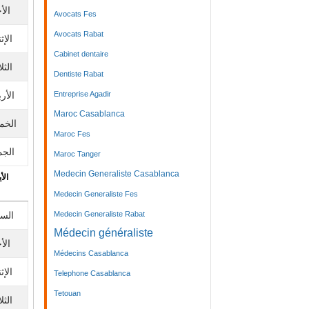
الأ
Avocats Fes
Avocats Rabat
الإث
Cabinet dentaire
الثلا
Dentiste Rabat
الأرب
Entreprise Agadir
Maroc Casablanca
الخم
Maroc Fes
الجم
Maroc Tanger
Medecin Generaliste Casablanca
الأي
Medecin Generaliste Fes
الس
Medecin Generaliste Rabat
Médecin généraliste
الأ
Médecins Casablanca
الإث
Telephone Casablanca
Tetouan
الثلا