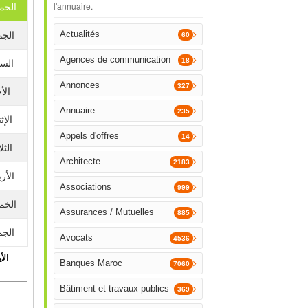
l'annuaire.
الخم
Actualités
الجم
60
Agences de communication
18
الس
Annonces
327
الأ
Annuaire
235
الإث
Appels d'offres
14
الثلا
Architecte
2183
الأرب
Associations
999
الخم
Assurances / Mutuelles
885
الجم
Avocats
4536
الأي
Banques Maroc
7060
Bâtiment et travaux publics
369