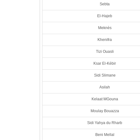
Sebta
El-Hajeb
Meknès
Khenifra
Tizi Ouasli
Ksar El-Kébir
Sidi Slimane
Asilah
Kelaat MGouna
Moulay Bouazza
Sidi Yahya du Rharb
Beni Mellal