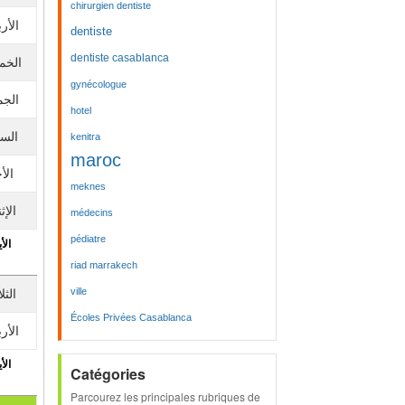
chirurgien dentiste
الأرب
dentiste
dentiste casablanca
الخم
gynécologue
الجم
hotel
الس
kenitra
maroc
الأ
meknes
الإث
médecins
pédiatre
الأي
riad marrakech
ville
الثلا
Écoles Privées Casablanca
الأرب
الأي
Catégories
Parcourez les principales rubriques de