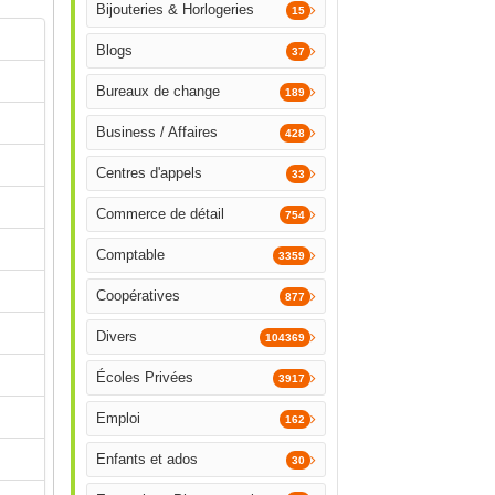
Bijouteries & Horlogeries
15
Blogs
37
Bureaux de change
189
Business / Affaires
428
Centres d'appels
33
Commerce de détail
754
Comptable
3359
Coopératives
877
Divers
104369
Écoles Privées
3917
Emploi
162
Enfants et ados
30