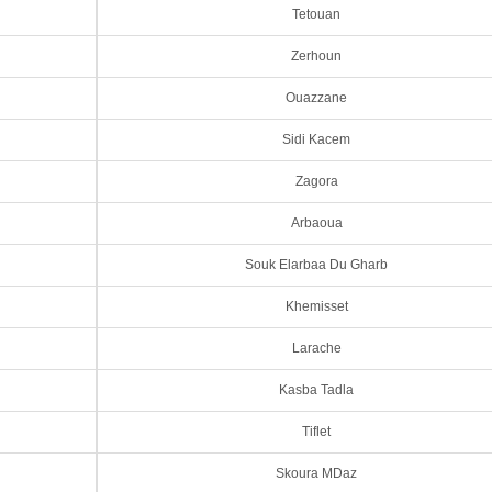
Tetouan
Zerhoun
Ouazzane
Sidi Kacem
Zagora
Arbaoua
Souk Elarbaa Du Gharb
Khemisset
Larache
Kasba Tadla
Tiflet
Skoura MDaz