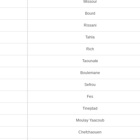
Missour
Bourd
Rissani
Tahla
Rich
Taounate
Boulemane
Sefrou
Fes
Tinejdad
Moulay Yaacoub
Chefchaouen