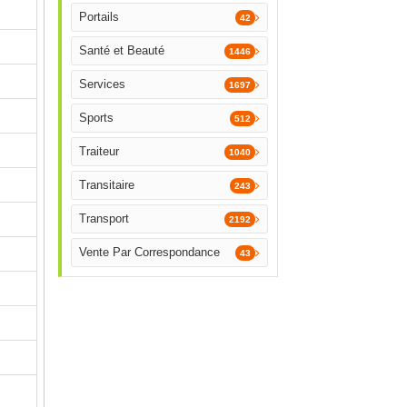
Portails
42
Santé et Beauté
1446
Services
1697
Sports
512
Traiteur
1040
Transitaire
243
Transport
2192
Vente Par Correspondance
43