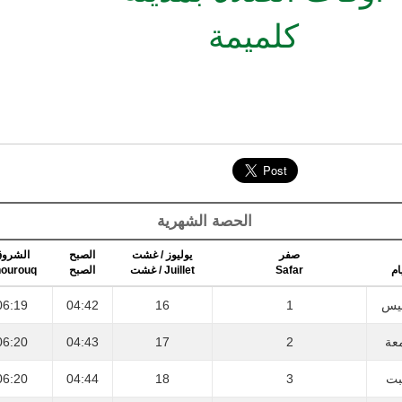
كلميمة
الحصة الشهرية
صفر
يوليوز / غشت
الصبح
الشرو
ourouq
الصبح
Juillet / غشت
Safar
ام
06:19
04:42
16
1
يس
06:20
04:43
17
2
عة
06:20
04:44
18
3
بت