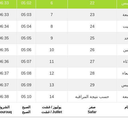
06:33
05:02
6
22
يس
06:33
05:03
7
23
عة
06:34
05:04
8
24
بت
06:35
05:05
9
25
حد
06:35
05:06
10
26
نين
06:36
05:07
11
27
ثاء
06:37
05:08
12
28
عاء
06:37
05:09
13
29
يس
06:38
05:10
14
حسب نتيجة المراقبة
عة
ام
صفر
يوليوز / غشت
الصبح
الشرو
ourouq
الصبح
Juillet / غشت
Safar