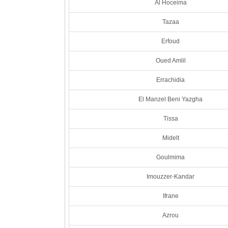
Al Hoceima
Tazaa
Erfoud
Oued Amlil
Errachidia
El Manzel Beni Yazgha
Tissa
Midelt
Goulmima
Imouzzer-Kandar
Ifrane
Azrou