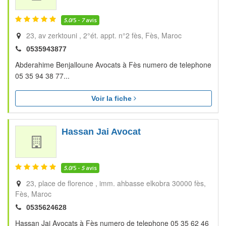
5.0
/5 -
7
avis
23, av zerktouni , 2°ét. appt. n°2 fès
Fès
Maroc
0535943877
Abderahime Benjalloune Avocats à Fès numero de telephone
05 35 94 38 77...
Voir la fiche
Hassan Jai Avocat
5.0
/5 -
5
avis
23, place de florence , imm. ahbasse elkobra 30000 fès
Fès
Maroc
0535624628
Hassan Jai Avocats à Fès numero de telephone 05 35 62 46