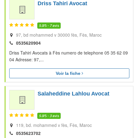
Driss Tahiri Avocat
5.0
/5 -
7
avis
97, bd mohammed v 30000 fès
Fès
Maroc
0535620904
Driss Tahiri Avocats à Fès numero de telephone 05 35 62 09
04 Adresse: 97,...
Voir la fiche
Salaheddine Lahlou Avocat
5.0
/5 -
3
avis
119, bd. mohammed v fès
Fès
Maroc
0535623702