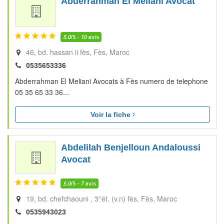
Abderrahman El Meliani Avocat
5.0
/5 -
10
avis
46, bd. hassan ii fès
Fès
Maroc
0535653336
Abderrahman El Meliani Avocats à Fès numero de telephone
05 35 65 33 36...
Voir la fiche
Abdelilah Benjelloun Andaloussi
Avocat
5.0
/5 -
7
avis
19, bd. chefchaouni , 3°ét. (v.n) fès
Fès
Maroc
0535943023