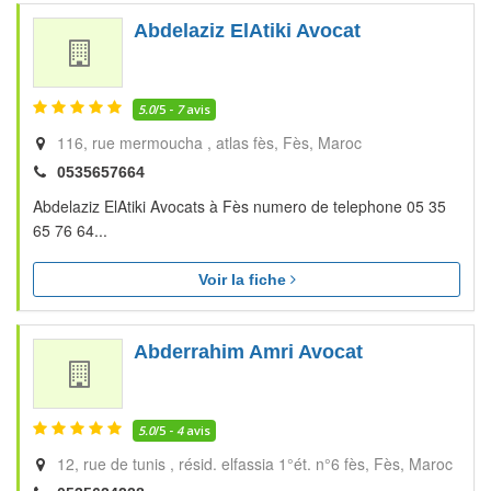
Abdelaziz ElAtiki Avocat
5.0
/5 -
7
avis
116, rue mermoucha , atlas fès
Fès
Maroc
0535657664
Abdelaziz ElAtiki Avocats à Fès numero de telephone 05 35
65 76 64...
Voir la fiche
Abderrahim Amri Avocat
5.0
/5 -
4
avis
12, rue de tunis , résid. elfassia 1°ét. n°6 fès
Fès
Maroc