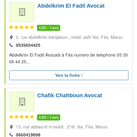
Abdelkrim El Fadil Avocat
5.0
/5 -
1
avis
2, rue abdelkrim benjaloun , résid. safir fès
Fès
Maroc
0535654425
Abdelkrim El Fadil Avocats à Fès numero de telephone 05 35
65 44 25...
Voir la fiche
Chafik Chahboun Avocat
5.0
/5 -
1
avis
13, rue abbas el m'ssâdi , 2°ét. fès
Fès
Maroc
0660419698