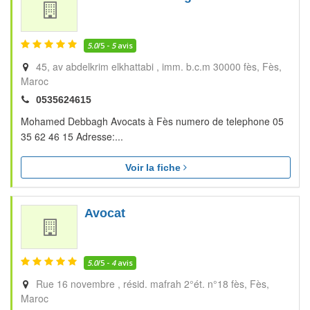
5.0
/5 -
5
avis
45, av abdelkrim elkhattabi , imm. b.c.m 30000 fès
Fès
Maroc
0535624615
Mohamed Debbagh Avocats à Fès numero de telephone 05
35 62 46 15 Adresse:...
Voir la fiche
Avocat
5.0
/5 -
4
avis
Rue 16 novembre , résid. mafrah 2°ét. n°18 fès
Fès
Maroc