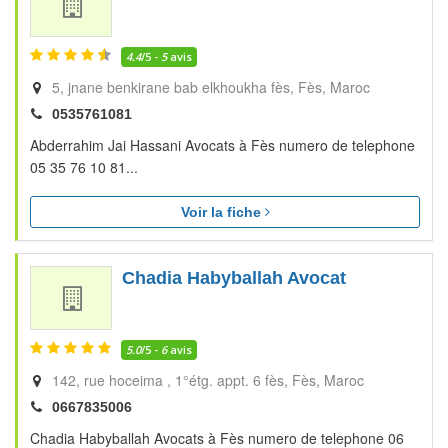
4.4
/5 -
5
avis
5, jnane benkirane bab elkhoukha fès
Fès
Maroc
0535761081
Abderrahim Jai Hassani Avocats à Fès numero de telephone
05 35 76 10 81...
Voir la fiche
Chadia Habyballah Avocat
5.0
/5 -
6
avis
142, rue hoceima , 1°étg. appt. 6 fès
Fès
Maroc
0667835006
Chadia Habyballah Avocats à Fès numero de telephone 06