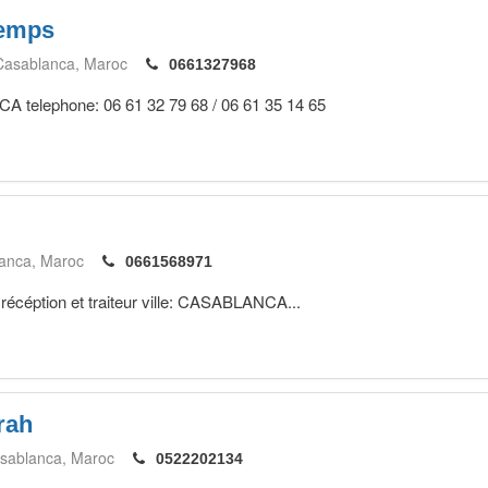
temps
Casablanca
Maroc
0661327968
CA telephone: 06 61 32 79 68 / 06 61 35 14 65
anca
Maroc
0661568971
 récéption et traiteur ville: CASABLANCA...
rah
sablanca
Maroc
0522202134