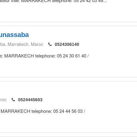
traiteur ville: MARRAKECH telephone: 05 24 42 03 49...
unassaba
aba
Marrakech
Maroc
0524306140
ville: MARRAKECH telephone: 05 24 30 61 40 /
roc
0524445603
lle: MARRAKECH telephone: 05 24 44 56 03 /