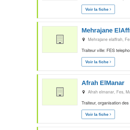
Voir la fiche
Mehrajane ElAff
Mehrajane elaffrah
Fe
Traiteur ville: FES teleph
Voir la fiche
Afrah ElManar
Afrah elmanar
Fes
M
Traiteur, organisation des
Voir la fiche