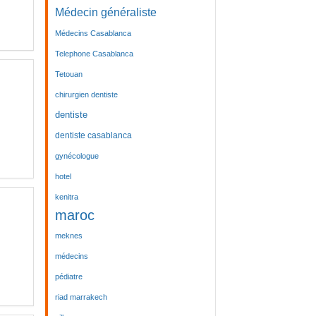
Médecin généraliste
Médecins Casablanca
Telephone Casablanca
Tetouan
chirurgien dentiste
dentiste
dentiste casablanca
gynécologue
hotel
kenitra
maroc
meknes
médecins
pédiatre
riad marrakech