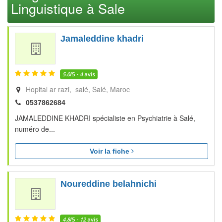
Linguistique à Sale
Jamaleddine khadri
5.0
/5 -
4
avis
Hopital ar razi, salé
Salé
Maroc
0537862684
JAMALEDDINE KHADRI spécialiste en Psychiatrie à Salé,
numéro de...
Voir la fiche
Noureddine belahnichi
4.8
/5 -
12
avis