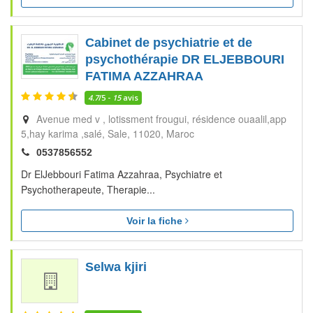
Cabinet de psychiatrie et de
psychothérapie DR ELJEBBOURI
FATIMA AZZAHRAA
4.7
/5 -
15
avis
Avenue med v , lotissment frougui, résidence ouaalil,app
5,hay karima ,salé
Sale
11020
Maroc
0537856552
Dr ElJebbouri Fatima Azzahraa, Psychiatre et
Psychotherapeute, Therapie...
Voir la fiche
Selwa kjiri