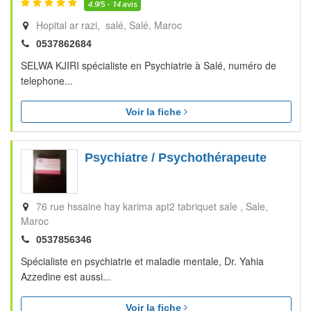
4.9
/5 -
14
avis
Hopital ar razi, salé
Salé
Maroc
0537862684
SELWA KJIRI spécialiste en Psychiatrie à Salé, numéro de
telephone...
Voir la fiche
Psychiatre / Psychothérapeute
76 rue hssaine hay karima apt2 tabriquet sale
Sale
Maroc
0537856346
Spécialiste en psychiatrie et maladie mentale, Dr. Yahia
Azzedine est aussi...
Voir la fiche