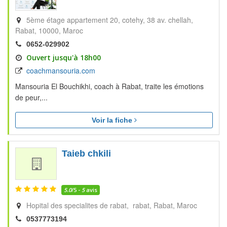
5ème étage appartement 20, cotehy, 38 av. chellah
Rabat
10000
Maroc
0652-029902
Ouvert jusqu'à 18h00
coachmansouria.com
Mansouria El Bouchikhi, coach à Rabat, traite les émotions
de peur,...
Voir la fiche
Taieb chkili
5.0
/5 -
5
avis
Hopital des specialites de rabat, rabat
Rabat
Maroc
0537773194