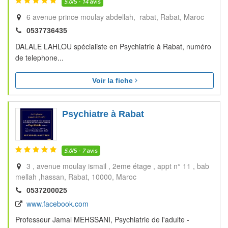
5.0
/5 -
14
avis
6 avenue prince moulay abdellah, rabat
Rabat
Maroc
0537736435
DALALE LAHLOU spécialiste en Psychiatrie à Rabat, numéro
de telephone...
Voir la fiche
Psychiatre à Rabat
5.0
/5 -
7
avis
3 , avenue moulay ismail , 2eme étage , appt n° 11 , bab
mellah ,hassan
Rabat
10000
Maroc
0537200025
www.facebook.com
Professeur Jamal MEHSSANI, Psychiatrie de l'adulte -