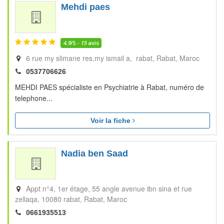
Mehdi paes
4.9
/5 -
15
avis
6 rue my slimane res.my ismail a, rabat
Rabat
Maroc
0537706626
MEHDI PAES spécialiste en Psychiatrie à Rabat, numéro de
telephone...
Voir la fiche
Nadia ben Saad
Appt n°4, 1er étage, 55 angle avenue ibn sina et rue
zellaqa, 10080 rabat
Rabat
Maroc
0661935513