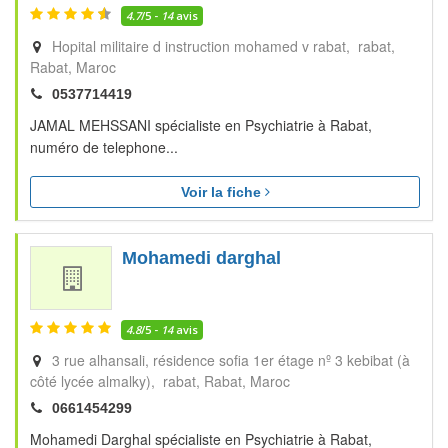
4.7
/5 -
14
avis
Hopital militaire d instruction mohamed v rabat, rabat
Rabat
Maroc
0537714419
JAMAL MEHSSANI spécialiste en Psychiatrie à Rabat,
numéro de telephone...
Voir la fiche
Mohamedi darghal
4.8
/5 -
14
avis
3 rue alhansali, résidence sofia 1er étage nº 3 kebibat (à
côté lycée almalky), rabat
Rabat
Maroc
0661454299
Mohamedi Darghal spécialiste en Psychiatrie à Rabat,