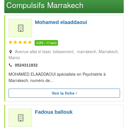
Compulsifs Marrakech
Mohamed elaaddaoui
5.0
/5 -
11
avis
Avenue allal el fassi. lotissement, marrakech
Marrakech
Maroc
0524311832
MOHAMED ELAADDAOUI spécialiste en Psychiatrie à
Marrakech, numéro de...
Voir la fiche
Fadoua ballouk