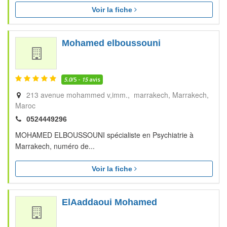
Voir la fiche
Mohamed elboussouni
5.0
/5 -
15
avis
213 avenue mohammed v,imm., marrakech
Marrakech
Maroc
0524449296
MOHAMED ELBOUSSOUNI spécialiste en Psychiatrie à
Marrakech, numéro de...
Voir la fiche
ElAaddaoui Mohamed