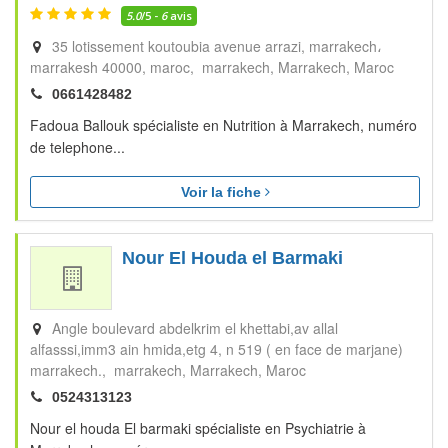
5.0
/5 -
6
avis
35 lotissement koutoubia avenue arrazi, marrakech،
marrakesh 40000, maroc, marrakech
Marrakech
Maroc
0661428482
Fadoua Ballouk spécialiste en Nutrition à Marrakech, numéro
de telephone...
Voir la fiche
Nour El Houda el Barmaki
Angle boulevard abdelkrim el khettabi,av allal
alfasssi,imm3 ain hmida,etg 4, n 519 ( en face de marjane)
marrakech., marrakech
Marrakech
Maroc
0524313123
Nour el houda El barmaki spécialiste en Psychiatrie à