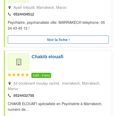
Ayatt miloudi
Marrakech
Maroc
0524434512
Psychiatre, psychanaliste ville: MARRAKECH telephone: 05
24 43 45 12 /
Voir la fiche
Chakib elouafi
5.0
/5 -
5
avis
54 boulevard moulay rachid, marrakech
Marrakech
Maroc
0524432755
CHAKIB ELOUAFI spécialiste en Psychiatrie à Marrakech,
numéro de...