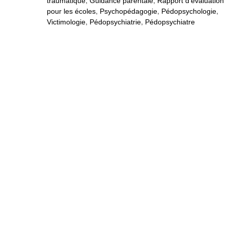
,
,
traumatique
Guidance parentale
Rapport d’évaluation
,
,
,
pour les écoles
Psychopédagogie
Pédopsychologie
,
,
Victimologie
Pédopsychiatrie
Pédopsychiatre