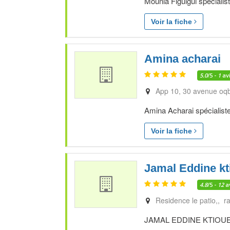
Mounia Figuigui spécialis
Voir la fiche
Amina acharai
5.0
/5 -
1
av
App 10, 30 avenue oqb
Amina Acharai spécialiste
Voir la fiche
Jamal Eddine kt
4.8
/5 -
12
a
Residence le patio,, r
JAMAL EDDINE KTIOUET sp