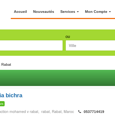
Accueil
Nouveautés
Services
Mon Compte
OU
à Rabat
a bichra
vis
truction mohamed v rabat, rabat
Rabat
Maroc
0537714419