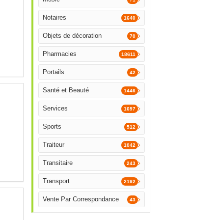
Notaires
1640
Objets de décoration
70
Pharmacies
18611
Portails
42
Santé et Beauté
1446
Services
1697
Sports
512
Traiteur
1042
Transitaire
243
Transport
2192
Vente Par Correspondance
43