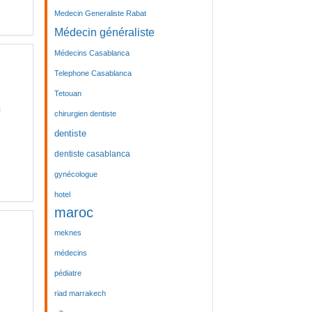
Medecin Generaliste Rabat
Médecin généraliste
Médecins Casablanca
Telephone Casablanca
Tetouan
c
chirurgien dentiste
dentiste
dentiste casablanca
gynécologue
hotel
maroc
meknes
médecins
pédiatre
riad marrakech