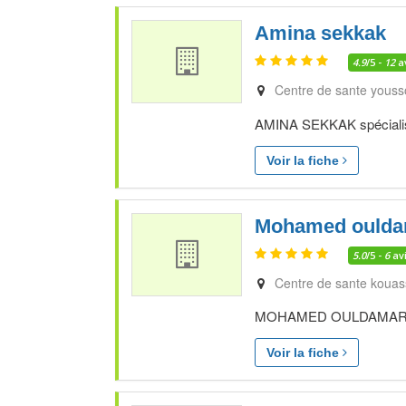
Amina sekkak
4.9
/5 -
12
a
Centre de sante youss
AMINA SEKKAK spécialiste
Voir la fiche
Mohamed oulda
5.0
/5 -
6
av
Centre de sante kouas
MOHAMED OULDAMAR spéc
Voir la fiche