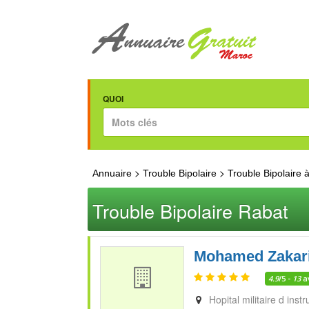
QUOI
>
>
Annuaire
Trouble Bipolaire
Trouble Bipolaire 
Trouble Bipolaire Rabat
Mohamed Zakari
4.9
/5 -
13
a
Hopital militaire d ins