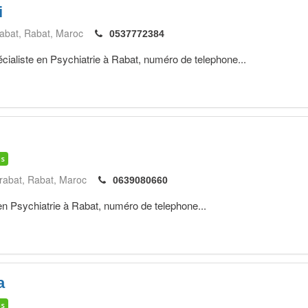
i
rabat
Rabat
Maroc
0537772384
iste en Psychiatrie à Rabat, numéro de telephone...
is
 rabat
Rabat
Maroc
0639080660
en Psychiatrie à Rabat, numéro de telephone...
a
is