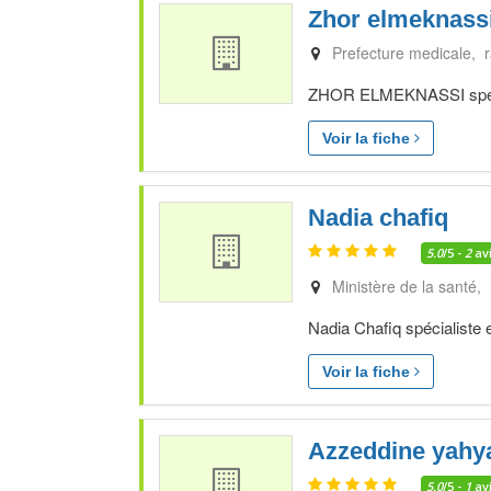
Zhor elmeknass
Prefecture medicale, 
ZHOR ELMEKNASSI spécial
Voir la fiche
Nadia chafiq
5.0
/5 -
2
av
Ministère de la santé,
Nadia Chafiq spécialiste 
Voir la fiche
Azzeddine yahy
5.0
/5 -
1
av