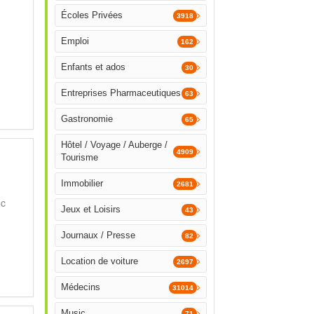
Écoles Privées
3918
Emploi
162
Enfants et ados
30
Entreprises Pharmaceutiques
63
Gastronomie
65
Hôtel / Voyage / Auberge /
4909
Tourisme
Immobilier
2681
c
Jeux et Loisirs
43
Journaux / Presse
82
Location de voiture
2697
Médecins
31014
Music
71