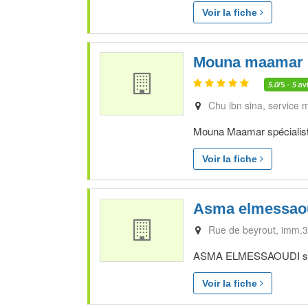
Voir la fiche
Mouna maamar
5.0
/5 -
5
av
Chu ibn sina, service 
Mouna Maamar spécialiste
Voir la fiche
Asma elmessao
Rue de beyrout, imm.3
ASMA ELMESSAOUDI spécia
Voir la fiche