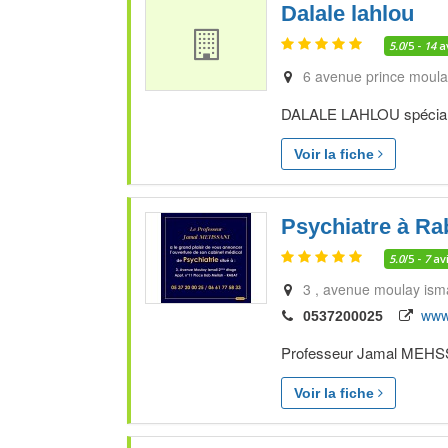
Dalale lahlou
5.0
/5 -
14
a
6 avenue prince moula
DALALE LAHLOU spécialist
Voir la fiche
Psychiatre à Ra
5.0
/5 -
7
av
3 , avenue moulay isma
www
0537200025
Professeur Jamal MEHSSAN
Voir la fiche