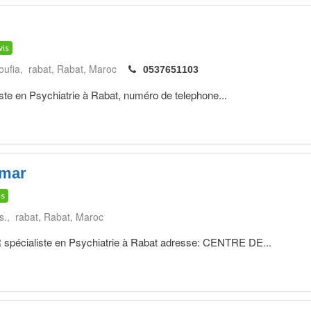
vis
oufia, rabat
Rabat
Maroc
0537651103
 en Psychiatrie à Rabat, numéro de telephone...
mar
is
s., rabat
Rabat
Maroc
ialiste en Psychiatrie à Rabat adresse: CENTRE DE...