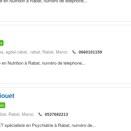
te en Nutrition à Rabat, numéro de telephone...
is
a, agdal-rabat, rabat
Rabat
Maroc
0660101159
 en Nutrition à Rabat, numéro de telephone...
iouet
vis
abat
Rabat
Maroc
0537682213
écialiste en Psychiatrie à Rabat, numéro de...