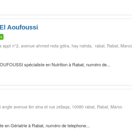
 El Aoufoussi
is
a appt n°2, avenue ahmed reda gdira, hay nahda, rabat
Rabat
Maro
OUSSI spécialiste en Nutrition à Rabat, numéro de...
5 angle avenue ibn sina et rue zellaqa, 10080 rabat
Rabat
Maroc
e en Gériatrie à Rabat, numéro de telephone...