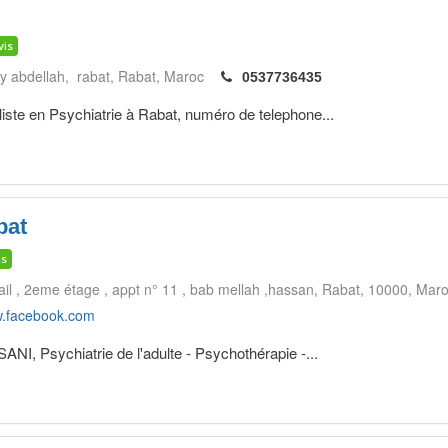
vis
y abdellah, rabat
Rabat
Maroc
0537736435
e en Psychiatrie à Rabat, numéro de telephone...
bat
is
il , 2eme étage , appt n° 11 , bab mellah ,hassan
Rabat
10000
Maro
.facebook.com
I, Psychiatrie de l'adulte - Psychothérapie -...