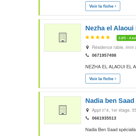
Voir la fiche
Nezha el Alaoui
5.0
/5 -
4
av
Résidence rabie, imm 
0671957498
NEZHA EL ALAOUI EL AOUF
Voir la fiche
Nadia ben Saad
Appt n°4, 1er étage, 5
0661935513
Nadia Ben Saad spécialist