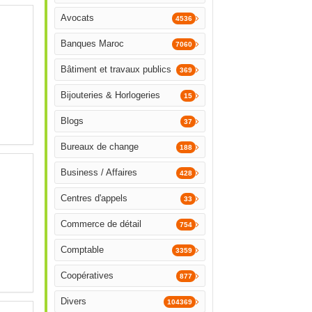
Avocats
4536
Banques Maroc
7060
Bâtiment et travaux publics
369
Bijouteries & Horlogeries
15
Blogs
37
Bureaux de change
188
Business / Affaires
428
Centres d'appels
33
Commerce de détail
754
Comptable
3359
Coopératives
877
Divers
104369