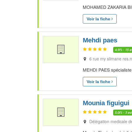
MOHAMED ZAKARIA BICHRA
Voir la fiche
Mehdi paes
4.9
/5 -
15
a
6 rue my slimane res.m
MEHDI PAES spécialiste e
Voir la fiche
Mounia figuigui
5.0
/5 -
3
av
Délégation medicale d