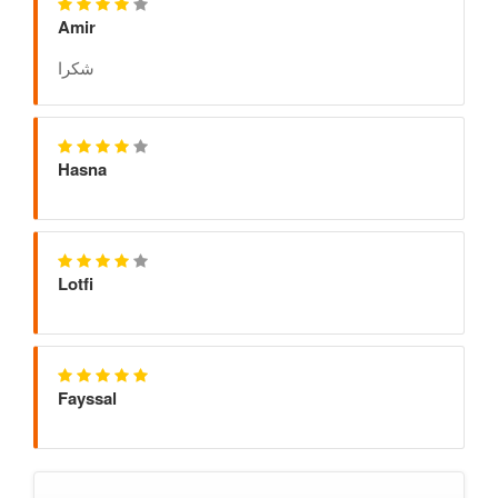
Amir
شكرا
Hasna
Lotfi
Fayssal