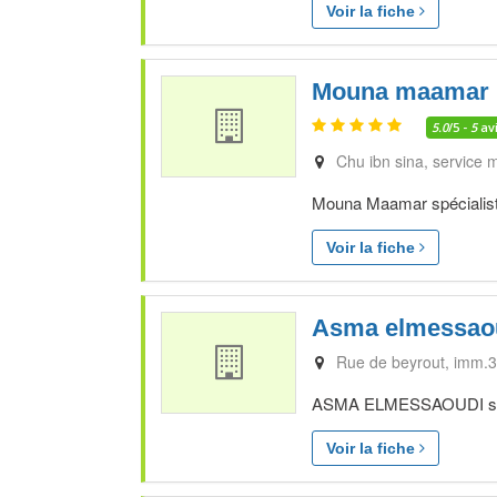
Voir la fiche
Mouna maamar
5.0
/5 -
5
av
Chu ibn sina, service 
Mouna Maamar spécialiste
Voir la fiche
Asma elmessao
Rue de beyrout, imm.3
ASMA ELMESSAOUDI spécia
Voir la fiche