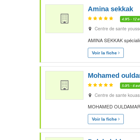
Amina sekkak
4.9
/5 -
12
a
Centre de sante youss
AMINA SEKKAK spécialiste
Voir la fiche
Mohamed oulda
5.0
/5 -
6
av
Centre de sante kouas
MOHAMED OULDAMAR spéc
Voir la fiche