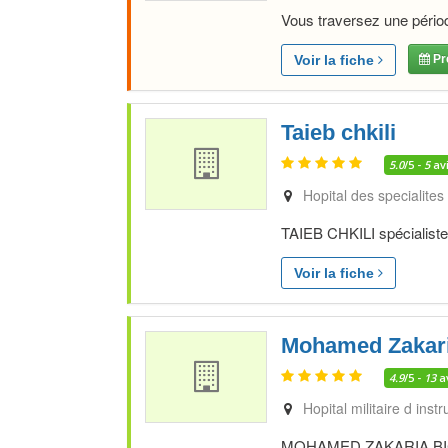
Vous traversez une période
Voir la fiche
Pr
Taieb chkili
5.0
/5 -
5
av
Hopital des specialites
TAIEB CHKILI spécialiste
Voir la fiche
Mohamed Zakari
4.9
/5 -
13
a
Hopital militaire d ins
MOHAMED ZAKARIA BICHRA