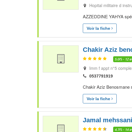
Hopital militaire d ins
AZZEDDINE YAHYA spécial
Voir la fiche
Chakir Aziz be
5.0
/5 -
12
a
Imm f appt n°5 comple
0537791919
Chakir Aziz Benosmane sp
Voir la fiche
Jamal mehssan
4.7
/5 -
14
a