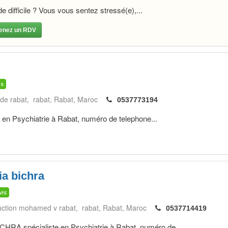
 difficile ? Vous vous sentez stressé(e),...
enez un RDV
is
 de rabat, rabat
Rabat
Maroc
0537773194
 en Psychiatrie à Rabat, numéro de telephone...
a bichra
vis
truction mohamed v rabat, rabat
Rabat
Maroc
0537714419
 spécialiste en Psychiatrie à Rabat, numéro de...