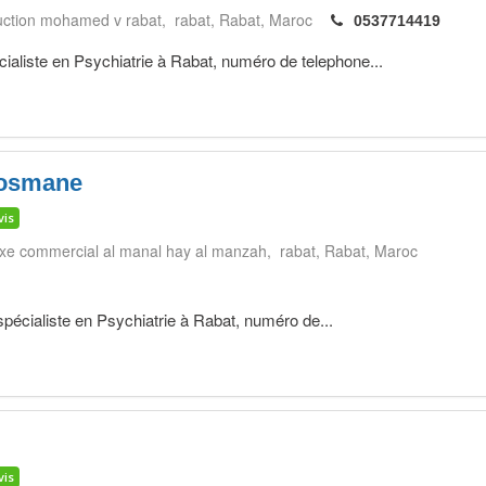
truction mohamed v rabat, rabat
Rabat
Maroc
0537714419
iste en Psychiatrie à Rabat, numéro de telephone...
nosmane
vis
xe commercial al manal hay al manzah, rabat
Rabat
Maroc
écialiste en Psychiatrie à Rabat, numéro de...
i
vis