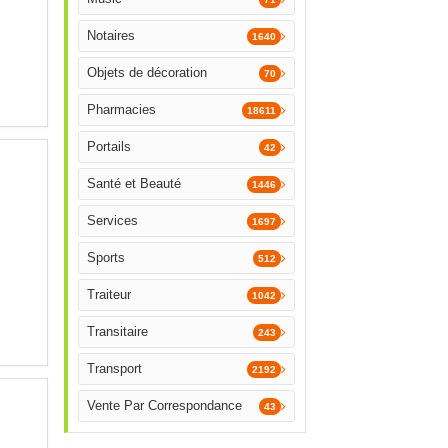
Notaires
1640
Objets de décoration
70
Pharmacies
18611
Portails
42
Santé et Beauté
1446
Services
1697
Sports
512
Traiteur
1042
Transitaire
243
Transport
2192
Vente Par Correspondance
43