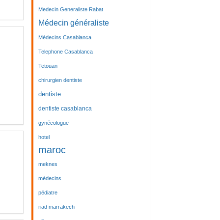
Medecin Generaliste Rabat
Médecin généraliste
Médecins Casablanca
Telephone Casablanca
Tetouan
chirurgien dentiste
dentiste
dentiste casablanca
gynécologue
hotel
maroc
meknes
médecins
pédiatre
riad marrakech