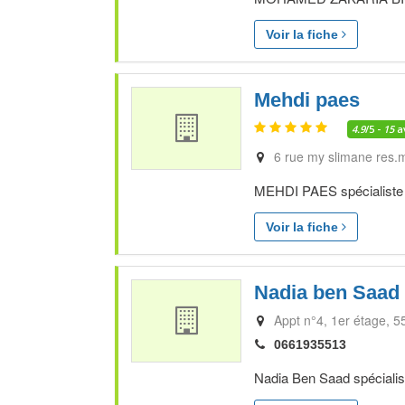
Voir la fiche
Mehdi paes
4.9
/5 -
15
a
6 rue my slimane res.m
MEHDI PAES spécialiste e
Voir la fiche
Nadia ben Saad
Appt n°4, 1er étage, 5
0661935513
Nadia Ben Saad spécialist