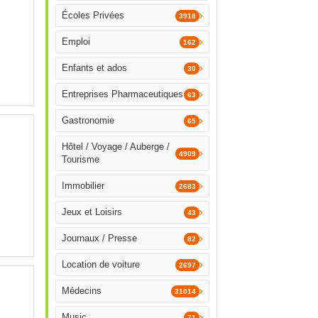
Écoles Privées
3918
Emploi
162
Enfants et ados
30
Entreprises Pharmaceutiques
63
Gastronomie
65
Hôtel / Voyage / Auberge /
4909
Tourisme
Immobilier
2683
Jeux et Loisirs
43
Journaux / Presse
82
Location de voiture
2697
Médecins
31014
Music
71