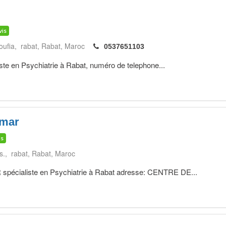
vis
oufia, rabat
Rabat
Maroc
0537651103
 en Psychiatrie à Rabat, numéro de telephone...
mar
is
s., rabat
Rabat
Maroc
ialiste en Psychiatrie à Rabat adresse: CENTRE DE...