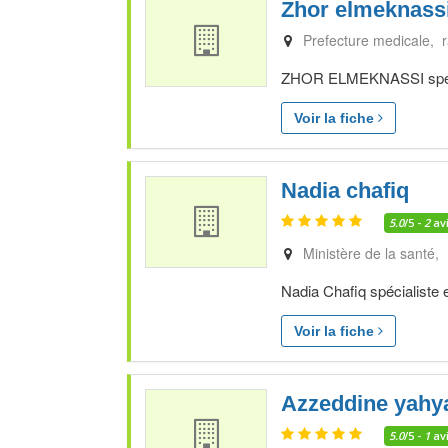
Zhor elmeknass
Prefecture medicale, 
ZHOR ELMEKNASSI spécial
Voir la fiche
Nadia chafiq
5.0
/5 -
2
av
Ministère de la santé,
Nadia Chafiq spécialiste 
Voir la fiche
Azzeddine yahy
5.0
/5 -
1
av