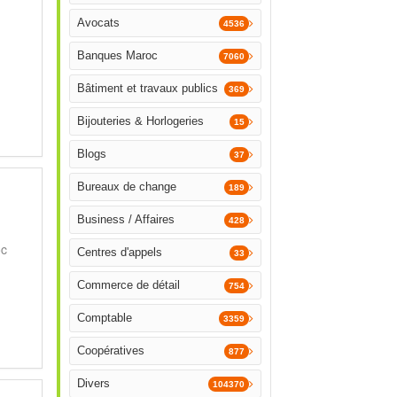
Avocats
4536
Banques Maroc
7060
Bâtiment et travaux publics
369
Bijouteries & Horlogeries
15
Blogs
37
Bureaux de change
189
Business / Affaires
428
c
Centres d'appels
33
Commerce de détail
754
Comptable
3359
Coopératives
877
Divers
104370