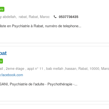
vis
y abdellah, rabat
Rabat
Maroc
0537736435
e en Psychiatrie à Rabat, numéro de telephone...
bat
is
il , 2eme étage , appt n° 11 , bab mellah ,hassan
Rabat
10000
Maro
.facebook.com
I, Psychiatrie de l'adulte - Psychothérapie -...