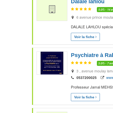
Dalale lahlou
5.0
/5 -
14
a
6 avenue prince moula
DALALE LAHLOU spécialist
Voir la fiche
Psychiatre à Ra
5.0
/5 -
7
av
3 , avenue moulay isma
www
0537200025
Professeur Jamal MEHSSAN
Voir la fiche