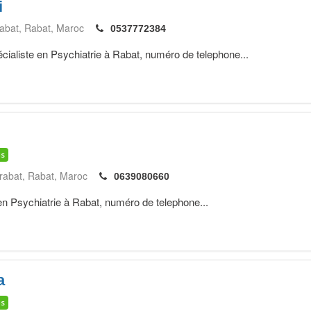
i
rabat
Rabat
Maroc
0537772384
iste en Psychiatrie à Rabat, numéro de telephone...
is
 rabat
Rabat
Maroc
0639080660
en Psychiatrie à Rabat, numéro de telephone...
a
is