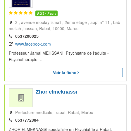
5.0
/5 -
7
avis
3 , avenue moulay ismail , 2eme étage , appt n° 11 , bab
mellah ,hassan
Rabat
10000
Maroc
0537200025
www.facebook.com
Professeur Jamal MEHSSANI, Psychiatrie de l'adulte -
Psychothérapie -...
Voir la fiche
Zhor elmeknassi
Prefecture medicale, rabat
Rabat
Maroc
0537772384
ZHOR ELMEKNASSI spécialiste en Psychiatrie à Rabat,