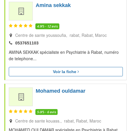
Amina sekkak
4.9
/5 -
12
avis
Centre de sante youssoufia, rabat
Rabat
Maroc
0537651103
AMINA SEKKAK spécialiste en Psychiatrie à Rabat, numéro
de telephone...
Voir la fiche
Mohamed ouldamar
5.0
/5 -
6
avis
Centre de sante kouass., rabat
Rabat
Maroc
MOHAMED OULDAMAR spécialiste en Psychiatrie à Rabat