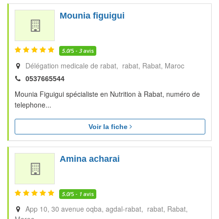
Mounia figuigui
5.0
/5 -
3
avis
Délégation medicale de rabat, rabat
Rabat
Maroc
0537665544
Mounia Figuigui spécialiste en Nutrition à Rabat, numéro de
telephone...
Voir la fiche
Amina acharai
5.0
/5 -
1
avis
App 10, 30 avenue oqba, agdal-rabat, rabat
Rabat