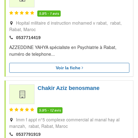
5.0
/5 -
1
avis
Hopital militaire d instruction mohamed v rabat, rabat
Rabat
Maroc
0537714419
AZZEDDINE YAHYA spécialiste en Psychiatrie à Rabat,
numéro de telephone...
Voir la fiche
Chakir Aziz benosmane
5.0
/5 -
12
avis
Imm f appt n°5 complexe commercial al manal hay al
manzah, rabat
Rabat
Maroc
0537791919