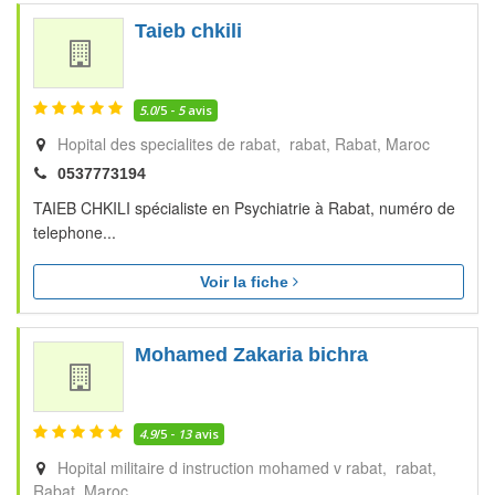
Taieb chkili
5.0
/5 -
5
avis
Hopital des specialites de rabat, rabat
Rabat
Maroc
0537773194
TAIEB CHKILI spécialiste en Psychiatrie à Rabat, numéro de
telephone...
Voir la fiche
Mohamed Zakaria bichra
4.9
/5 -
13
avis
Hopital militaire d instruction mohamed v rabat, rabat
Rabat
Maroc