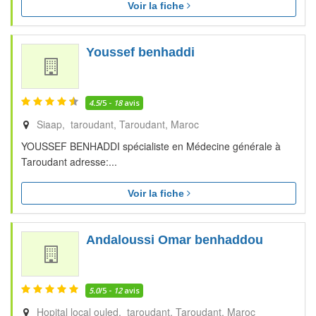
Voir la fiche
Youssef benhaddi
4.5
/5 -
18
avis
Siaap, taroudant
Taroudant
Maroc
YOUSSEF BENHADDI spécialiste en Médecine générale à
Taroudant adresse:...
Voir la fiche
Andaloussi Omar benhaddou
5.0
/5 -
12
avis
Hopital local ouled, taroudant
Taroudant
Maroc