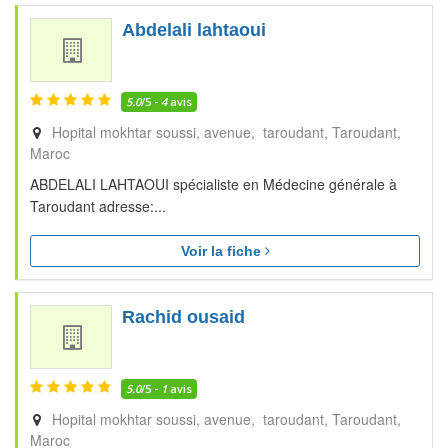
Abdelali lahtaoui
5.0
/5 -
4
avis
Hopital mokhtar soussi, avenue, taroudant
Taroudant
Maroc
ABDELALI LAHTAOUI spécialiste en Médecine générale à
Taroudant adresse:...
Voir la fiche
Rachid ousaid
5.0
/5 -
1
avis
Hopital mokhtar soussi, avenue, taroudant
Taroudant
Maroc