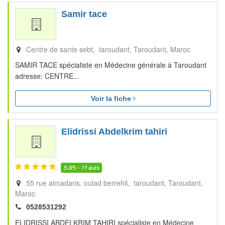
Samir tace
Centre de sante sebt, taroudant
Taroudant
Maroc
SAMIR TACE spécialiste en Médecine générale à Taroudant
adresse: CENTRE...
Voir la fiche
Elidrissi Abdelkrim tahiri
5.0
/5 -
11
avis
55 rue almadaris. oulad berrehil, taroudant
Taroudant
Maroc
0528531292
ELIDRISSI ABDELKRIM TAHIRI spécialiste en Médecine