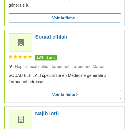
générale à...
Voir la fiche
Souad elfilali
5.0
/5 -
3
avis
Hopital local ouled, taroudant
Taroudant
Maroc
SOUAD ELFILALI spécialiste en Médecine générale à
Taroudant adresse:...
Voir la fiche
Najib lotfi