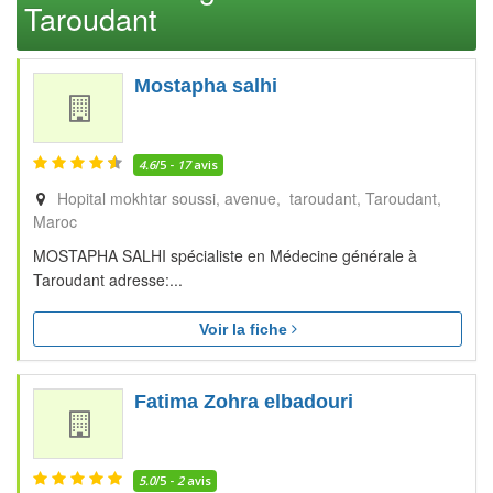
Taroudant
Mostapha salhi
4.6
/5 -
17
avis
Hopital mokhtar soussi, avenue, taroudant
Taroudant
Maroc
MOSTAPHA SALHI spécialiste en Médecine générale à
Taroudant adresse:...
Voir la fiche
Fatima Zohra elbadouri
5.0
/5 -
2
avis