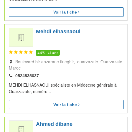
Voir la fiche
Mehdi elhasnaoui
4.8
/5 -
13
avis
Boulevard bir anzarane.tineghir, ouarzazate
Ouarzazate
Maroc
0524835637
MEHDI ELHASNAOUI spécialiste en Médecine générale à
Ouarzazate, numéro...
Voir la fiche
Ahmed dibane