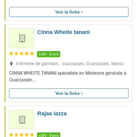
Voir la fiche
Cinna Wheite tanani
5.0
/5 -
8
avis
Infirmerie de garnison, ouarzazate
Ouarzazate
Maroc
CINNA WHEITE TANANI spécialiste en Médecine générale à
Ouarzazate...
Voir la fiche
Rajaa iazza
4.8
/5 -
9
avis