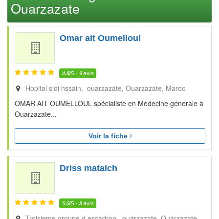
Ouarzazate
Omar ait Oumelloul
4.8
/5 -
9
avis
Hopital sidi hssain, ouarzazate
Ouarzazate
Maroc
OMAR AIT OUMELLOUL spécialiste en Médecine générale à
Ouarzazate...
Voir la fiche
Driss mataich
5.0
/5 -
8
avis
Troisieme groupe d escadron, ouarzazate
Ouarzazate