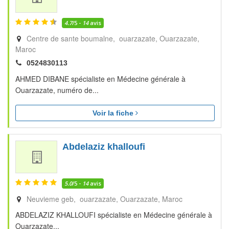
4.7
/5 -
14
avis
Centre de sante boumalne, ouarzazate
Ouarzazate
Maroc
0524830113
AHMED DIBANE spécialiste en Médecine générale à
Ouarzazate, numéro de...
Voir la fiche
Abdelaziz khalloufi
5.0
/5 -
14
avis
Neuvieme geb, ouarzazate
Ouarzazate
Maroc
ABDELAZIZ KHALLOUFI spécialiste en Médecine générale à
Ouarzazate...