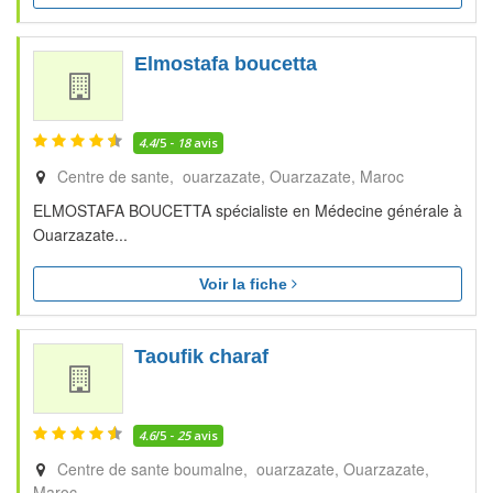
Elmostafa boucetta
4.4
/5 -
18
avis
Centre de sante, ouarzazate
Ouarzazate
Maroc
ELMOSTAFA BOUCETTA spécialiste en Médecine générale à
Ouarzazate...
Voir la fiche
Taoufik charaf
4.6
/5 -
25
avis
Centre de sante boumalne, ouarzazate
Ouarzazate
Maroc