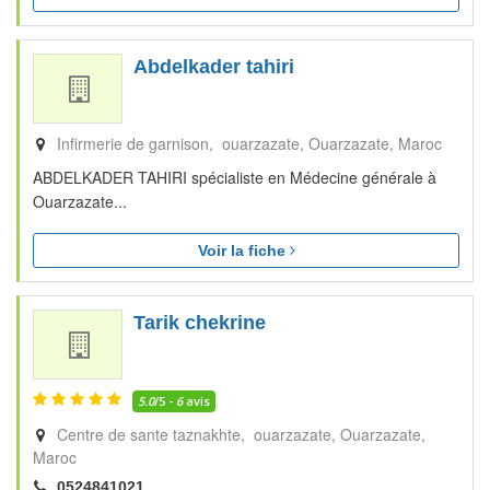
Abdelkader tahiri
Infirmerie de garnison, ouarzazate
Ouarzazate
Maroc
ABDELKADER TAHIRI spécialiste en Médecine générale à
Ouarzazate...
Voir la fiche
Tarik chekrine
5.0
/5 -
6
avis
Centre de sante taznakhte, ouarzazate
Ouarzazate
Maroc
0524841021