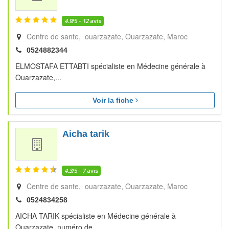
4.9
/5 -
12
avis
Centre de sante, ouarzazate
Ouarzazate
Maroc
0524882344
ELMOSTAFA ETTABTI spécialiste en Médecine générale à
Ouarzazate,...
Voir la fiche
Aicha tarik
4.3
/5 -
7
avis
Centre de sante, ouarzazate
Ouarzazate
Maroc
0524834258
AICHA TARIK spécialiste en Médecine générale à
Ouarzazate, numéro de...