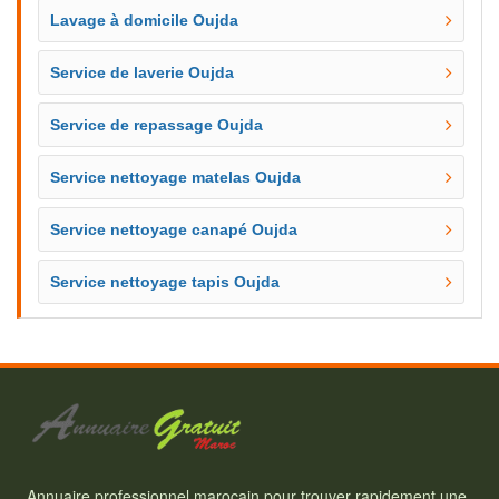
Lavage à domicile Oujda
Service de laverie Oujda
Service de repassage Oujda
Service nettoyage matelas Oujda
Service nettoyage canapé Oujda
Service nettoyage tapis Oujda
Annuaire professionnel marocain pour trouver rapidement une