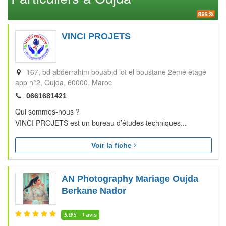
VINCI PROJETS
167, bd abderrahim bouabid lot el boustane 2eme etage
app n°2
Oujda
60000
Maroc
0661681421
Qui sommes-nous ?
VINCI PROJETS est un bureau d’études techniques...
Voir la fiche
AN Photography Mariage Oujda
Berkane Nador
5.0
/5 -
1
avis