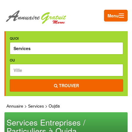
Menu
QUOI
OU
TROUVER
>
> Oujda
Annuaire
Services
Services Entreprises /
Particuliers à Oujda