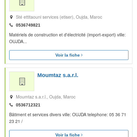
Sté ettitaouni services (etiser)
Oujda
Maroc
0536749821
Matériels de construction et d'électricité (import-export) ville:
OUJDA...
Voir la fiche
Moumtaz s.a.r.l.
Moumtaz s.a.r.l.
Oujda
Maroc
0536712321
Bâtiment et services divers ville: OUJDA telephone: 05 36 71
23 21 /
Voir la fiche