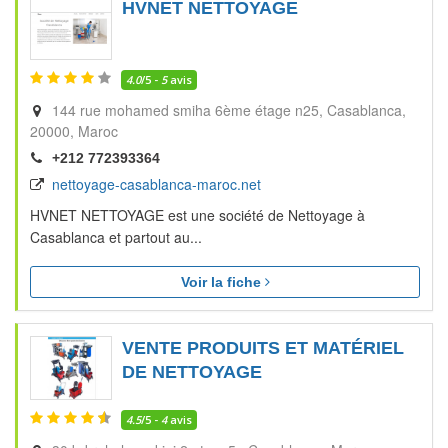
HVNET NETTOYAGE
4.0
/5 -
5
avis
144 rue mohamed smiha 6ème étage n25
Casablanca
20000
Maroc
+212 772393364
nettoyage-casablanca-maroc.net
HVNET NETTOYAGE est une société de Nettoyage à
Casablanca et partout au...
Voir la fiche
VENTE PRODUITS ET MATÉRIEL
DE NETTOYAGE
4.5
/5 -
4
avis