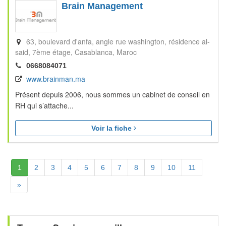
Brain Management
63, boulevard d'anfa, angle rue washington, résidence al-
said, 7ème étage
Casablanca
Maroc
0668084071
www.brainman.ma
Présent depuis 2006, nous sommes un cabinet de conseil en
RH qui s’attache...
Voir la fiche
(Actuelle)
1
2
3
4
5
6
7
8
9
10
11
Suivante
»