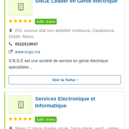
SNGE Leader en Génie électrique
5.0
/5 -
4
avis
253, avenue allal ben abdellah mediouna
Casablanca
20490
Maroc
0522519047
www.snge.ma
S.N.G.E est une société de service en génie électrique
spécialisée...
Voir la fiche
Services Electronique et
Informatique
5.0
/5 -
9
avis
Siège 17 place charles nicole, 7eme etage, app2 - atelier