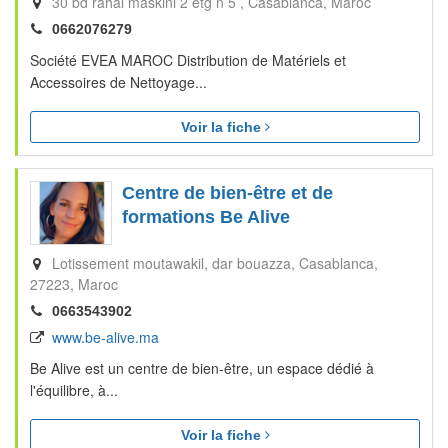
30 bd rahal maskini 2 etg n 5
Casablanca
Maroc
0662076279
Société EVEA MAROC Distribution de Matériels et
Accessoires de Nettoyage...
Voir la fiche
Centre de bien-être et de
formations Be Alive
Lotissement moutawakil, dar bouazza
Casablanca
27223
Maroc
0663543902
www.be-alive.ma
Be Alive est un centre de bien-être, un espace dédié à
l'équilibre, à...
Voir la fiche