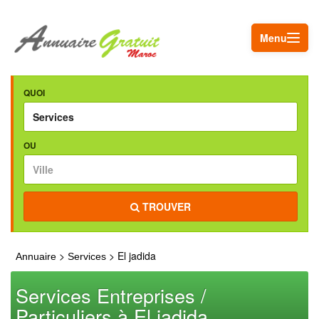
Menu
QUOI
OU
TROUVER
>
> El jadida
Annuaire
Services
Services Entreprises /
Particuliers à El jadida