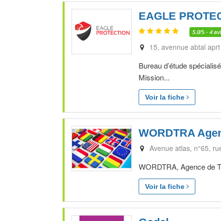
EAGLE PROTE
5.0
/5 -
4
av
15, avennue abtal aprt
Bureau d’étude spécialisé
Mission...
Voir la fiche
WORDTRA Agence
Avenue atlas, n°65, ru
WORDTRA, Agence de Trad
Voir la fiche