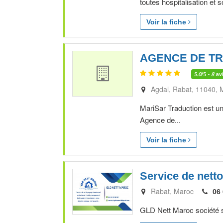
toutes hospitalisation et so
Voir la fiche
AGENCE DE T
5.0
/5 -
8
av
Agdal
Rabat
11040
MariSar Traduction est u
Agence de...
Voir la fiche
Service de nett
Rabat
Maroc
06 
GLD Nett Maroc société sp