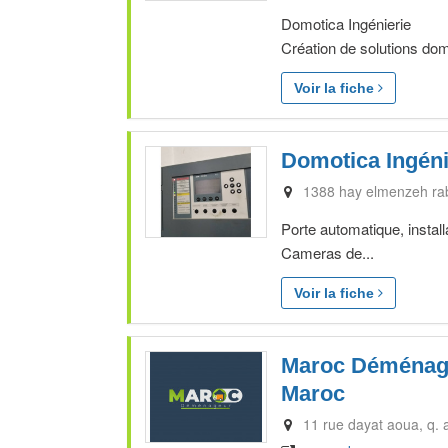
Domotica Ingénierie
Création de solutions domo
Voir la fiche
Domotica Ingéni
1388 hay elmenzeh ra
Porte automatique, install
Cameras de...
Voir la fiche
Maroc Déménag
Maroc
11 rue dayat aoua, q. 