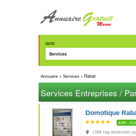
QUOI
>
> Rabat
Annuaire
Services
Services Entreprises / Par
Domotique Rab
5.0
/5 -
12
a
1388 hay elmenzeh c