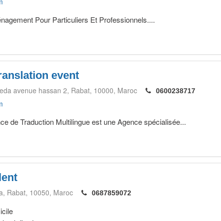
m
gement Pour Particuliers Et Professionnels....
anslation event
reda avenue hassan 2
Rabat
10000
Maroc
0600238717
m
e Traduction Multilingue est une Agence spécialisée...
lent
a
Rabat
10050
Maroc
0687859072
icile