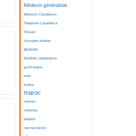
Médecin généraliste
Médecins Casablanca
Telephone Casablanca
Tetouan
chirurgien dentiste
dentiste
dentiste casablanca
gynécologue
hotel
kenitra
maroc
meknes
médecins
pédiatre
riad marrakech