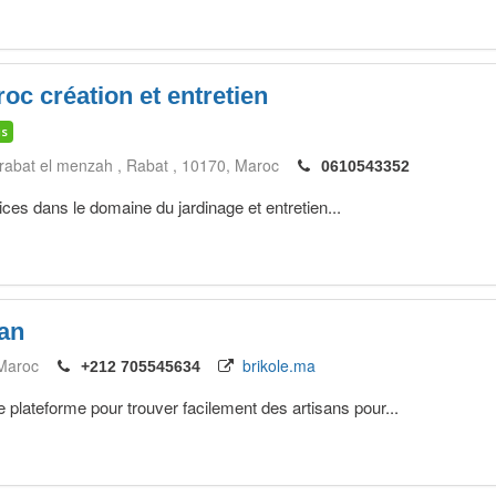
oc création et entretien
is
abat el menzah
Rabat
10170
Maroc
0610543352
es dans le domaine du jardinage et entretien...
san
Maroc
brikole.ma
+212 705545634
lateforme pour trouver facilement des artisans pour...