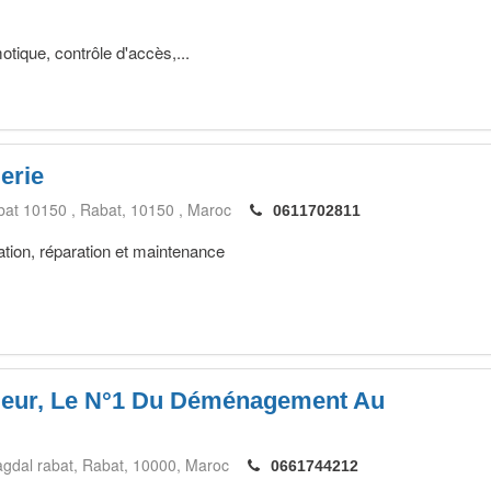
tique, contrôle d'accès,...
erie
bat 10150
Rabat
10150
Maroc
0611702811
ation, réparation et maintenance
eur, Le N°1 Du Déménagement Au
agdal rabat
Rabat
10000
Maroc
0661744212