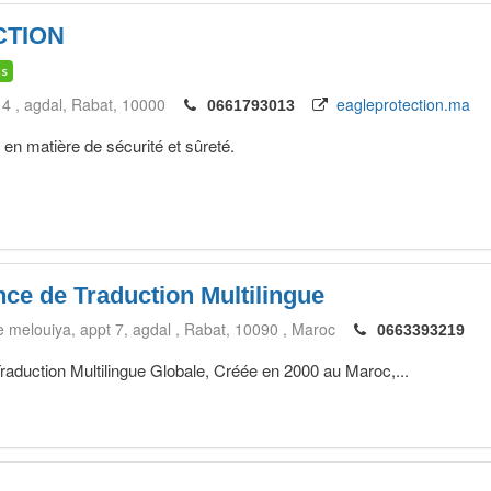
CTION
is
 4 , agdal
Rabat
10000
eagleprotection.ma
0661793013
 en matière de sécurité et sûreté.
 de Traduction Multilingue
e melouiya, appt 7, agdal
Rabat
10090
Maroc
0663393219
uction Multilingue Globale, Créée en 2000 au Maroc,...