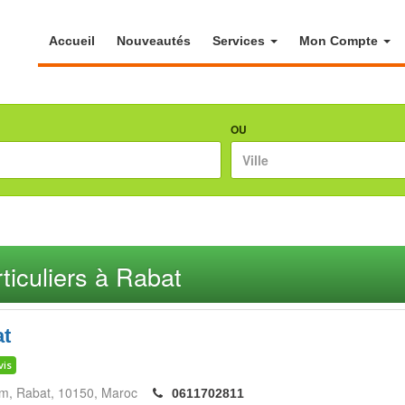
Accueil
Nouveautés
Services
Mon Compte
OU
ticuliers à Rabat
at
vis
ym
Rabat
10150
Maroc
0611702811