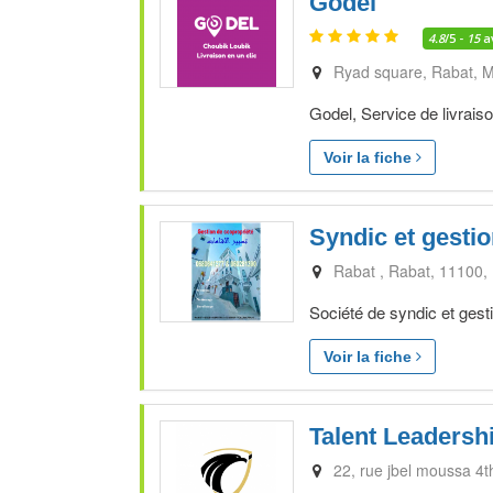
Godel
4.8
/5 -
15
a
Ryad square
Rabat
M
Godel, Service de livraiso
Voir la fiche
Syndic et gesti
Rabat
Rabat
11100
Société de syndic et gesti
Voir la fiche
Talent Leaders
22, rue jbel moussa 4th 