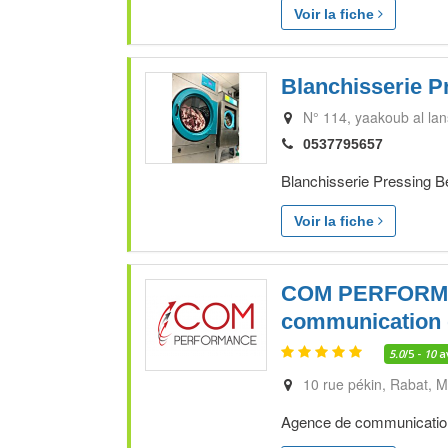
Voir la fiche
Blanchisserie 
N° 114, yaakoub al lan
0537795657
Blanchisserie Pressing Be
Voir la fiche
COM PERFORMA
communication 
5.0
/5 -
10
a
10 rue pékin
Rabat
M
Agence de communication 