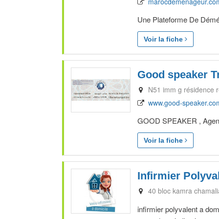
marocdemenageur.co
Une Plateforme De Déména
Voir la fiche
Good speaker Tr
N51 imm g résidence 
www.good-speaker.co
GOOD SPEAKER , Agence d
Voir la fiche
Infirmier Polyva
40 bloc kamra chamali
infirmier polyvalent a dom