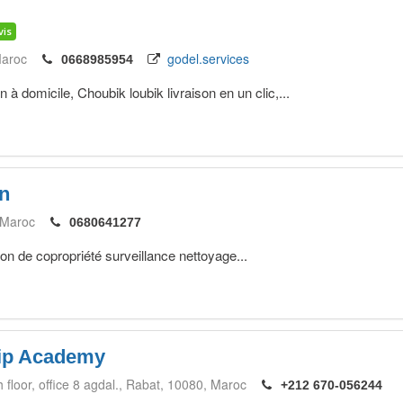
vis
aroc
godel.services
0668985954
n à domicile, Choubik loubik livraison en un clic,...
on
Maroc
0680641277
on de copropriété surveillance nettoyage...
hip Academy
floor, office 8 agdal.
Rabat
10080
Maroc
+212 670-056244