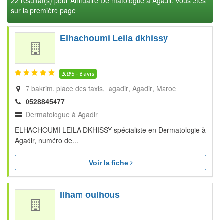
22 résultat(s) pour Annuaire Dermatologue à Agadir, vous êtes
sur la première page
Elhachoumi Leila dkhissy
5.0
/5 -
6
avis
7 bakrim. place des taxis, agadir
Agadir
Maroc
0528845477
Dermatologue à Agadir
ELHACHOUMI LEILA DKHISSY spécialiste en Dermatologie à
Agadir, numéro de...
Voir la fiche
Ilham oulhous