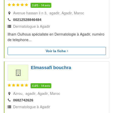
5.0
/5 -
14
avis
Avenue hassan ii n 3, agadir
Agadir
Maroc
00212528846484
Dermatologue à Agadir
Ilham Oulhous spécialiste en Dermatologie à Agadir, numéro
de telephone...
Voir la fiche
Elmassafi bouchra
5.0
/5 -
14
avis
Azrou, agadir
Agadir
Maroc
0682742626
Dermatologue à Agadir