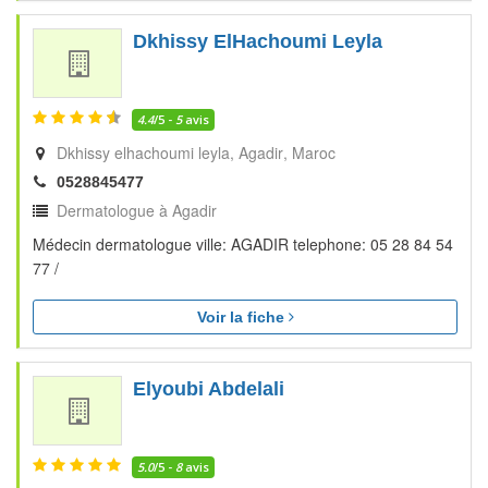
Dkhissy ElHachoumi Leyla
4.4
/5 -
5
avis
Dkhissy elhachoumi leyla
Agadir
Maroc
0528845477
Dermatologue à Agadir
Médecin dermatologue ville: AGADIR telephone: 05 28 84 54
77 /
Voir la fiche
Elyoubi Abdelali
5.0
/5 -
8
avis