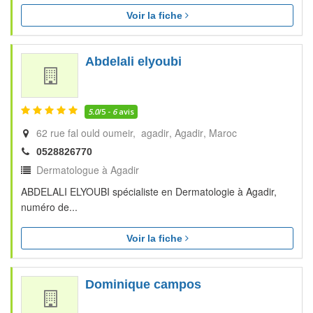
Voir la fiche
Abdelali elyoubi
5.0
/5 -
6
avis
62 rue fal ould oumeir, agadir
Agadir
Maroc
0528826770
Dermatologue à Agadir
ABDELALI ELYOUBI spécialiste en Dermatologie à Agadir,
numéro de...
Voir la fiche
Dominique campos