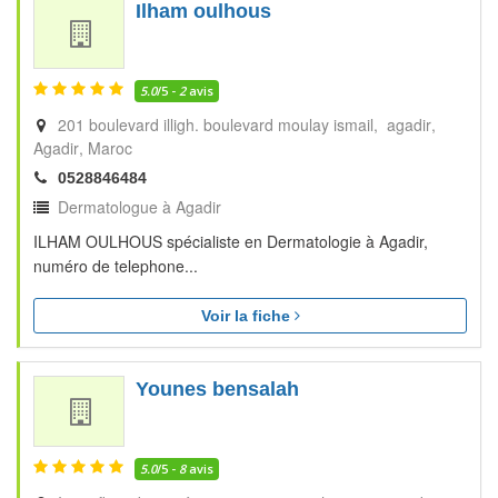
Ilham oulhous
5.0
/5 -
2
avis
201 boulevard illigh. boulevard moulay ismail, agadir
Agadir
Maroc
0528846484
Dermatologue à Agadir
ILHAM OULHOUS spécialiste en Dermatologie à Agadir,
numéro de telephone...
Voir la fiche
Younes bensalah
5.0
/5 -
8
avis