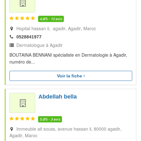
4.8
/5 -
13
avis
Hopital hassan ii, agadir
Agadir
Maroc
0528841977
Dermatologue à Agadir
BOUTAINA BENNANI spécialiste en Dermatologie à Agadir,
numéro de...
Voir la fiche
Abdellah bella
5.0
/5 -
3
avis
Immeuble ait souss, avenue hassan ii, 80000 agadir
Agadir
Maroc