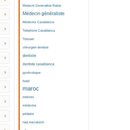
Medecin Generaliste Rabat
Médecin généraliste
Médecins Casablanca
Telephone Casablanca
Tetouan
chirurgien dentiste
dentiste
dentiste casablanca
gynécologue
hotel
maroc
meknes
médecins
pédiatre
riad marrakech