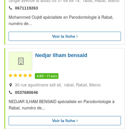
(angle avenue al abtal) 05 37 68 68 14, rabat
Rabat
Maroc
0671119263
Mohammed Oujidi spécialiste en Parodontologie à Rabat,
numéro de...
Voir la fiche
Nedjar Ilham bensaid
4.9
/5 -
11
avis
30 rue aguelmane sidi ali, rabat
Rabat
Maroc
0537680646
NEDJAR ILHAM BENSAID spécialiste en Parodontologie à
Rabat, numéro de...
Voir la fiche