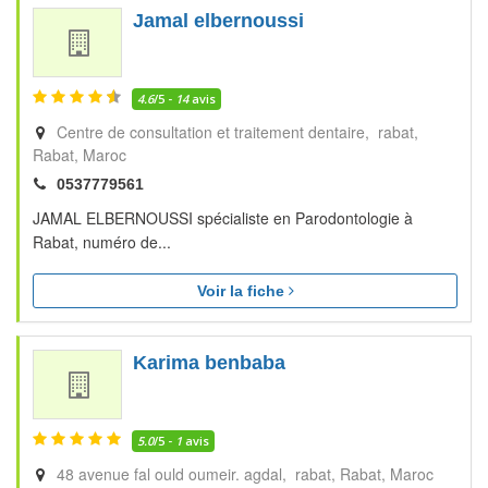
Jamal elbernoussi
4.6
/5 -
14
avis
Centre de consultation et traitement dentaire, rabat
Rabat
Maroc
0537779561
JAMAL ELBERNOUSSI spécialiste en Parodontologie à
Rabat, numéro de...
Voir la fiche
Karima benbaba
5.0
/5 -
1
avis
48 avenue fal ould oumeir. agdal, rabat
Rabat
Maroc