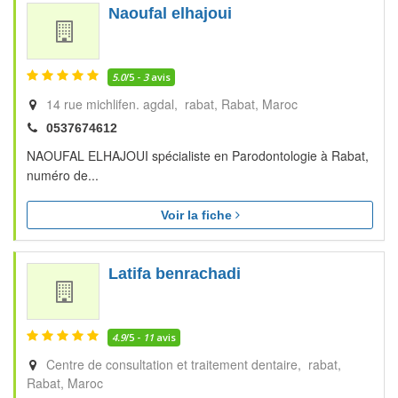
Naoufal elhajoui
5.0
/5 -
3
avis
14 rue michlifen. agdal, rabat
Rabat
Maroc
0537674612
NAOUFAL ELHAJOUI spécialiste en Parodontologie à Rabat,
numéro de...
Voir la fiche
Latifa benrachadi
4.9
/5 -
11
avis
Centre de consultation et traitement dentaire, rabat
Rabat
Maroc