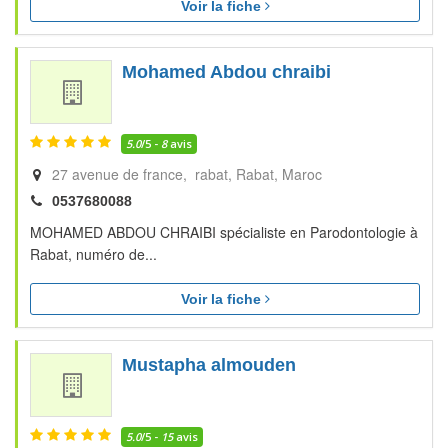
Voir la fiche
Mohamed Abdou chraibi
5.0
/5 -
8
avis
27 avenue de france, rabat
Rabat
Maroc
0537680088
MOHAMED ABDOU CHRAIBI spécialiste en Parodontologie à
Rabat, numéro de...
Voir la fiche
Mustapha almouden
5.0
/5 -
15
avis