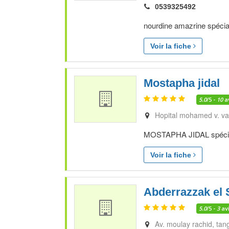
0539325492
nourdine amazrine spécial
Voir la fiche
Mostapha jidal
5.0
/5 -
10
a
Hopital mohamed v. va
MOSTAPHA JIDAL spéciali
Voir la fiche
Abderrazzak el 
5.0
/5 -
3
av
Av. moulay rachid, ta