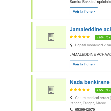
Samira Bakkioui spécialis
Voir la fiche
Jamaleddine ac
4.8
/5 -
10
a
Hopital mohamed v. va
JAMALEDDINE ACHAACH sp
Voir la fiche
Nada benkirane
4.9
/5 -
11
a
Centre médical arrazi (
tanger
Tanger
Maroc
0539942070