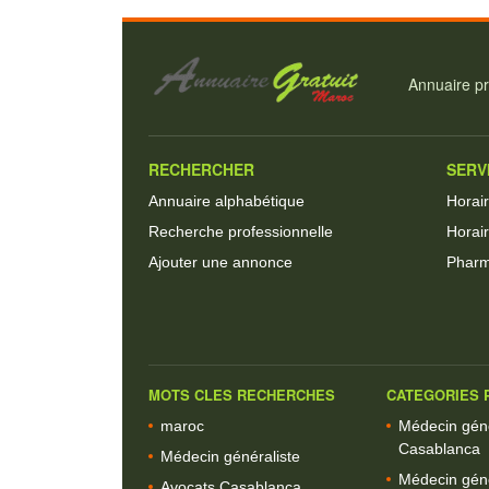
Annuaire pr
RECHERCHER
SERV
Annuaire alphabétique
Horai
Recherche professionnelle
Horair
Ajouter une annonce
Pharm
MOTS CLES RECHERCHES
CATEGORIES P
maroc
Médecin géné
Casablanca
Médecin généraliste
Médecin géné
Avocats Casablanca