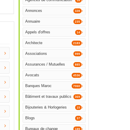
18
Annonces
328
Annuaire
235
Appels d'offres
14
Architecte
2183
Associations
999
Assurances / Mutuelles
885
Avocats
4536
Banques Maroc
7060
Bâtiment et travaux publics
369
Bijouteries & Horlogeries
15
Blogs
37
Bureaux de change
189