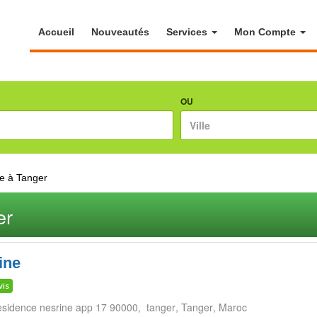
Accueil
Nouveautés
Services
Mon Compte
OU
e à Tanger
er
ine
vis
residence nesrine app 17 90000, tanger
Tanger
Maroc