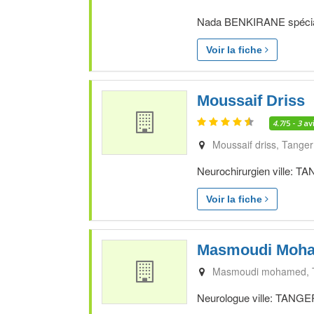
Nada BENKIRANE spéciali
Voir la fiche
Moussaif Driss
4.7
/5 -
3
av
Moussaif driss
Tanger
Neurochirurgien ville: T
Voir la fiche
Masmoudi Moh
Masmoudi mohamed
Neurologue ville: TANGER