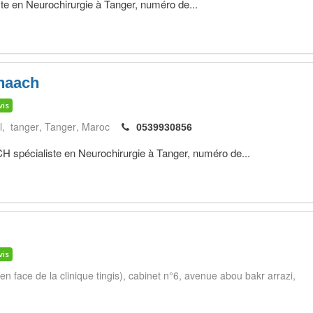
te en Neurochirurgie à Tanger, numéro de...
haach
vis
l, tanger
Tanger
Maroc
0539930856
écialiste en Neurochirurgie à Tanger, numéro de...
vis
en face de la clinique tingis), cabinet n°6, avenue abou bakr arrazi,