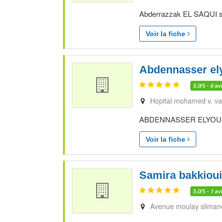
Abderrazzak EL SAQUI spé
Voir la fiche
Abdennasser el
5.0
/5 -
6
av
Hopital mohamed v. va
ABDENNASSER ELYOUSSFI 
Voir la fiche
Samira bakkioui
5.0
/5 -
1
av
Avenue moulay sliman