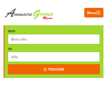
Menu
QUOI
OU
TROUVER