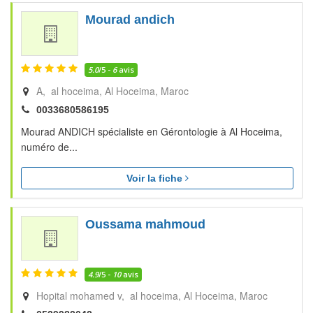
Mourad andich
5.0
/5 -
6
avis
A, al hoceima
Al Hoceima
Maroc
0033680586195
Mourad ANDICH spécialiste en Gérontologie à Al Hoceima,
numéro de...
Voir la fiche
Oussama mahmoud
4.9
/5 -
10
avis
Hopital mohamed v, al hoceima
Al Hoceima
Maroc