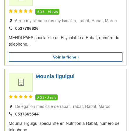
4.9
/5 -
15
avis
6 rue my slimane res.my ismail a, rabat
Rabat
Maroc
0537706626
MEHDI PAES spécialiste en Psychiatrie à Rabat, numéro de
telephone...
Voir la fiche
Mounia figuigui
5.0
/5 -
3
avis
Délégation medicale de rabat, rabat
Rabat
Maroc
0537665544
Mounia Figuigui spécialiste en Nutrition à Rabat, numéro de
telephone...