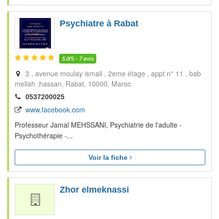
Psychiatre à Rabat
5.0
/5 -
7
avis
3 , avenue moulay ismail , 2eme étage , appt n° 11 , bab
mellah ,hassan
Rabat
10000
Maroc
0537200025
www.facebook.com
Professeur Jamal MEHSSANI, Psychiatrie de l'adulte -
Psychothérapie -...
Voir la fiche
Zhor elmeknassi