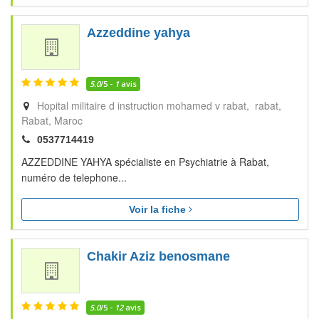
Azzeddine yahya
5.0
/5 -
1
avis
Hopital militaire d instruction mohamed v rabat, rabat
Rabat
Maroc
0537714419
AZZEDDINE YAHYA spécialiste en Psychiatrie à Rabat,
numéro de telephone...
Voir la fiche
Chakir Aziz benosmane
5.0
/5 -
12
avis