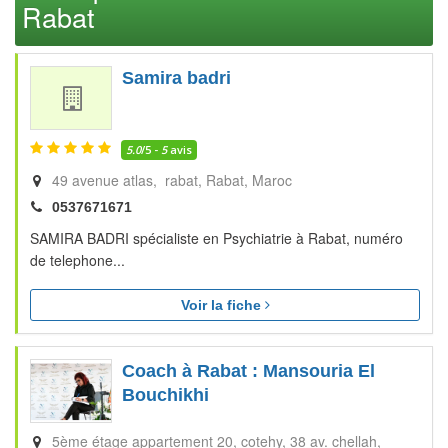
Rabat
Samira badri
5.0
/5 -
5
avis
49 avenue atlas, rabat
Rabat
Maroc
0537671671
SAMIRA BADRI spécialiste en Psychiatrie à Rabat, numéro
de telephone...
Voir la fiche
Coach à Rabat : Mansouria El
Bouchikhi
5ème étage appartement 20, cotehy, 38 av. chellah