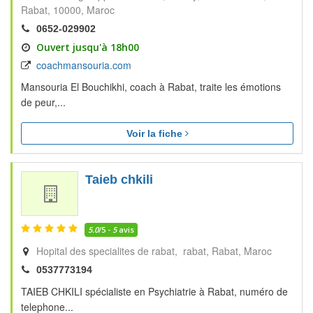
Rabat
10000
Maroc
0652-029902
Ouvert jusqu'à 18h00
coachmansouria.com
Mansouria El Bouchikhi, coach à Rabat, traite les émotions
de peur,...
Voir la fiche
Taieb chkili
5.0
/5 -
5
avis
Hopital des specialites de rabat, rabat
Rabat
Maroc
0537773194
TAIEB CHKILI spécialiste en Psychiatrie à Rabat, numéro de
telephone...