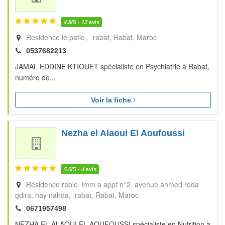
4.8
/5 -
12
avis
Residence le patio,, rabat
Rabat
Maroc
0537682213
JAMAL EDDINE KTIOUET spécialiste en Psychiatrie à Rabat,
numéro de...
Voir la fiche
Nezha el Alaoui El Aoufoussi
5.0
/5 -
4
avis
Résidence rabie, imm a appt n°2, avenue ahmed reda
gdira, hay nahda, rabat
Rabat
Maroc
0671957498
NEZHA EL ALAOUI EL AOUFOUSSI spécialiste en Nutrition à