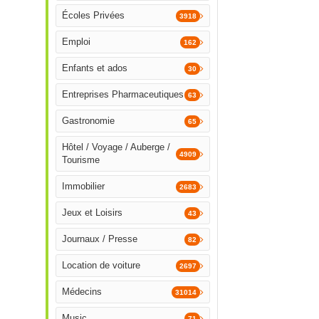
Écoles Privées
3918
Emploi
162
Enfants et ados
30
Entreprises Pharmaceutiques
63
Gastronomie
65
Hôtel / Voyage / Auberge /
4909
Tourisme
Immobilier
2683
Jeux et Loisirs
43
Journaux / Presse
82
Location de voiture
2697
Médecins
31014
Music
71