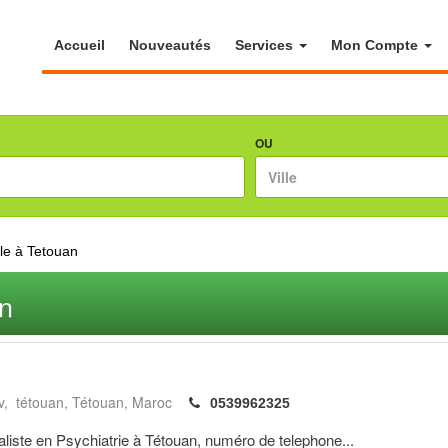
Accueil
Nouveautés
Services
Mon Compte
OU
le à Tetouan
an
, tétouan
Tétouan
Maroc
0539962325
te en Psychiatrie à Tétouan, numéro de telephone...