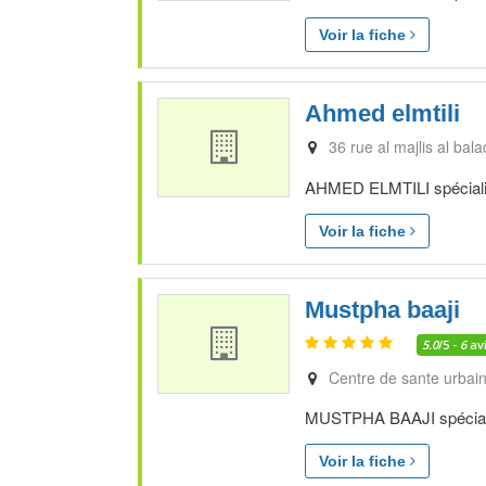
Voir la fiche
Ahmed elmtili
36 rue al majlis al bal
AHMED ELMTILI spécialist
Voir la fiche
Mustpha baaji
5.0
/5 -
6
av
Centre de sante urbain
MUSTPHA BAAJI spécialis
Voir la fiche