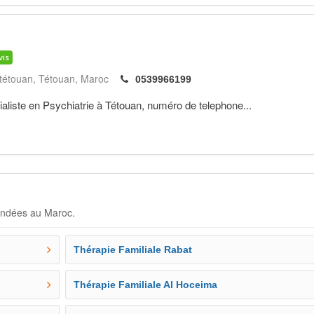
vis
 tétouan
Tétouan
Maroc
0539966199
ste en Psychiatrie à Tétouan, numéro de telephone...
andées au Maroc.
Thérapie Familiale Rabat
Thérapie Familiale Al Hoceima