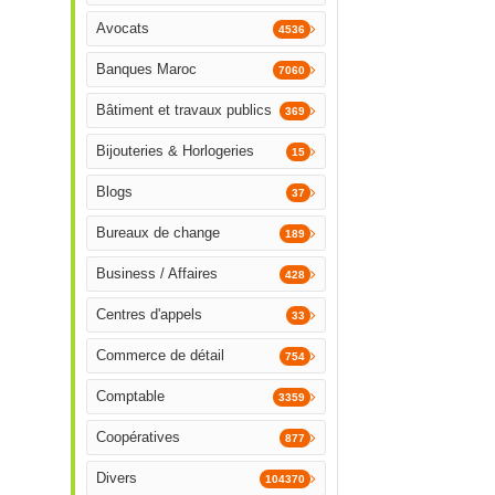
Avocats
4536
Banques Maroc
7060
Bâtiment et travaux publics
369
Bijouteries & Horlogeries
15
Blogs
37
Bureaux de change
189
Business / Affaires
428
Centres d'appels
33
Commerce de détail
754
Comptable
3359
Coopératives
877
Divers
104370