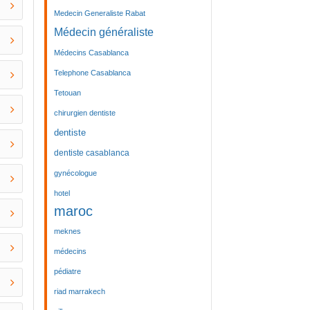
Medecin Generaliste Rabat
Médecin généraliste
Médecins Casablanca
Telephone Casablanca
Tetouan
chirurgien dentiste
dentiste
dentiste casablanca
gynécologue
hotel
maroc
meknes
médecins
pédiatre
riad marrakech