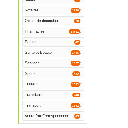
Notaires
1640
Objets de décoration
70
Pharmacies
18611
Portails
42
Santé et Beauté
1446
Services
1697
Sports
512
Traiteur
1042
Transitaire
243
Transport
2192
Vente Par Correspondance
43