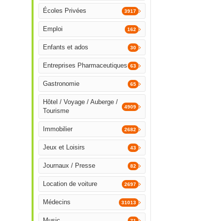
Écoles Privées
3917
Emploi
162
Enfants et ados
30
Entreprises Pharmaceutiques
63
Gastronomie
65
Hôtel / Voyage / Auberge /
4909
Tourisme
Immobilier
2682
Jeux et Loisirs
43
Journaux / Presse
82
Location de voiture
2697
Médecins
31013
Music
71