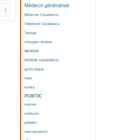
Médecin généraliste
Médecins Casablanca
Telephone Casablanca
Tetouan
chirurgien dentiste
dentiste
dentiste casablanca
gynécologue
hotel
kenitra
maroc
meknes
médecins
pédiatre
riad marrakech