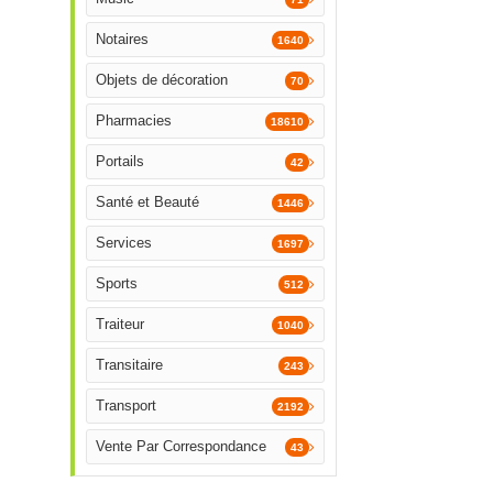
Notaires
1640
Objets de décoration
70
Pharmacies
18610
Portails
42
Santé et Beauté
1446
Services
1697
Sports
512
Traiteur
1040
Transitaire
243
Transport
2192
Vente Par Correspondance
43