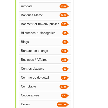
Avocats
4536
Banques Maroc
7060
Bâtiment et travaux publics
369
Bijouteries & Horlogeries
15
Blogs
37
Bureaux de change
189
Business / Affaires
428
Centres d'appels
33
Commerce de détail
754
Comptable
3359
Coopératives
877
Divers
104369