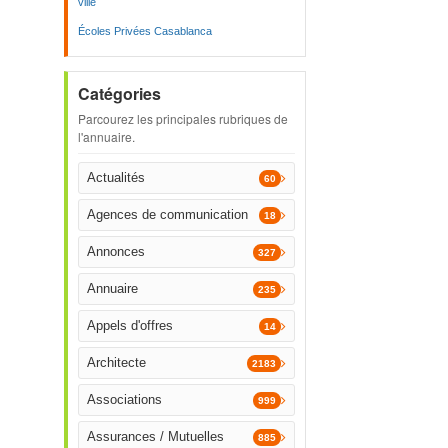
ville
Écoles Privées Casablanca
Catégories
Parcourez les principales rubriques de
l'annuaire.
Actualités
60
Agences de communication
18
Annonces
327
Annuaire
235
Appels d'offres
14
Architecte
2183
Associations
999
Assurances / Mutuelles
885