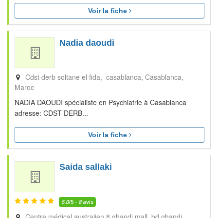
Voir la fiche
Nadia daoudi
Cdst derb soltane el fida, casablanca
Casablanca
Maroc
NADIA DAOUDI spécialiste en Psychiatrie à Casablanca
adresse: CDST DERB...
Voir la fiche
Saida sallaki
5.0
/5 -
8
avis
Centre médical australien 8 ghandi mall, bd ghandi,,