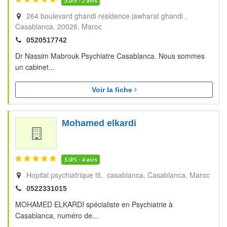
5.0
/5 -
2
avis
264 boulevard ghandi residence jawharat ghandi
Casablanca
20026
Maroc
0520517742
Dr Nassim Mabrouk Psychiatre Casablanca. Nous sommes
un cabinet...
Voir la fiche
Mohamed elkardi
5.0
/5 -
4
avis
Hopital psychiatrique tit, casablanca
Casablanca
Maroc
0522331015
MOHAMED ELKARDI spécialiste en Psychiatrie à
Casablanca, numéro de...