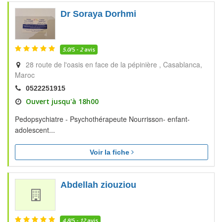
Dr Soraya Dorhmi
5.0
/5 -
2
avis
28 route de l'oasis en face de la pépinière
Casablanca
Maroc
0522251915
Ouvert jusqu'à 18h00
Pedopsychiatre - Psychothérapeute Nourrisson- enfant-
adolescent...
Voir la fiche
Abdellah ziouziou
4.8
/5 -
12
avis