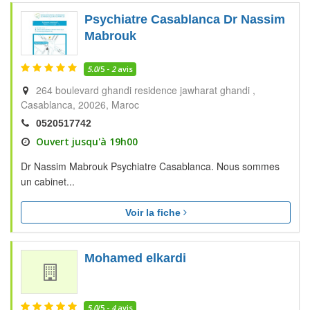
Psychiatre Casablanca Dr Nassim
Mabrouk
5.0
/5 -
2
avis
264 boulevard ghandi residence jawharat ghandi
Casablanca
20026
Maroc
0520517742
Ouvert jusqu'à 19h00
Dr Nassim Mabrouk Psychiatre Casablanca. Nous sommes
un cabinet...
Voir la fiche
Mohamed elkardi
5.0
/5 -
4
avis