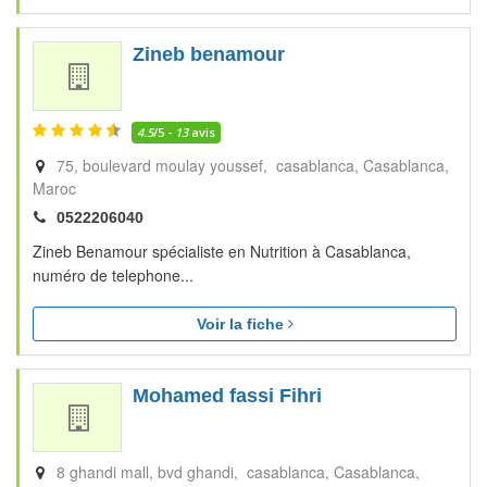
Zineb benamour
4.5
/5 -
13
avis
75, boulevard moulay youssef, casablanca
Casablanca
Maroc
0522206040
Zineb Benamour spécialiste en Nutrition à Casablanca,
numéro de telephone...
Voir la fiche
Mohamed fassi Fihri
8 ghandi mall, bvd ghandi, casablanca
Casablanca