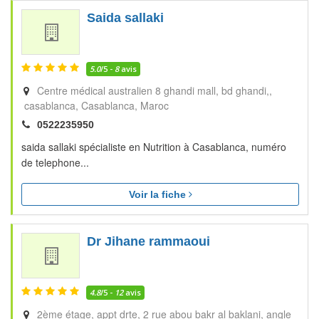
Saida sallaki
5.0
/5 -
8
avis
Centre médical australien 8 ghandi mall, bd ghandi,,
casablanca
Casablanca
Maroc
0522235950
saida sallaki spécialiste en Nutrition à Casablanca, numéro
de telephone...
Voir la fiche
Dr Jihane rammaoui
4.8
/5 -
12
avis
2ème étage, appt drte, 2 rue abou bakr al baklani, angle