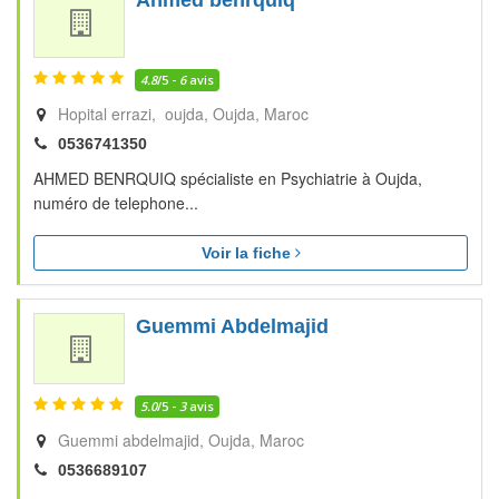
Ahmed benrquiq
4.8
/5 -
6
avis
Hopital errazi, oujda
Oujda
Maroc
0536741350
AHMED BENRQUIQ spécialiste en Psychiatrie à Oujda,
numéro de telephone...
Voir la fiche
Guemmi Abdelmajid
5.0
/5 -
3
avis
Guemmi abdelmajid
Oujda
Maroc
0536689107