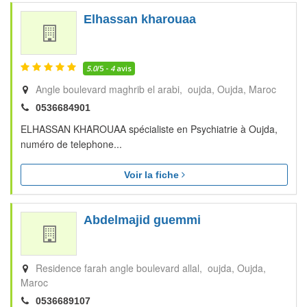
Elhassan kharouaa
5.0
/5 -
4
avis
Angle boulevard maghrib el arabi, oujda
Oujda
Maroc
0536684901
ELHASSAN KHAROUAA spécialiste en Psychiatrie à Oujda,
numéro de telephone...
Voir la fiche
Abdelmajid guemmi
Residence farah angle boulevard allal, oujda
Oujda
Maroc
0536689107