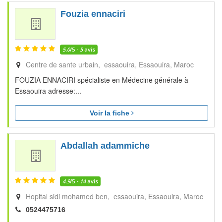
Fouzia ennaciri
5.0
/5 -
5
avis
Centre de sante urbain, essaouira
Essaouira
Maroc
FOUZIA ENNACIRI spécialiste en Médecine générale à
Essaouira adresse:...
Voir la fiche
Abdallah adammiche
4.9
/5 -
14
avis
Hopital sidi mohamed ben, essaouira
Essaouira
Maroc
0524475716