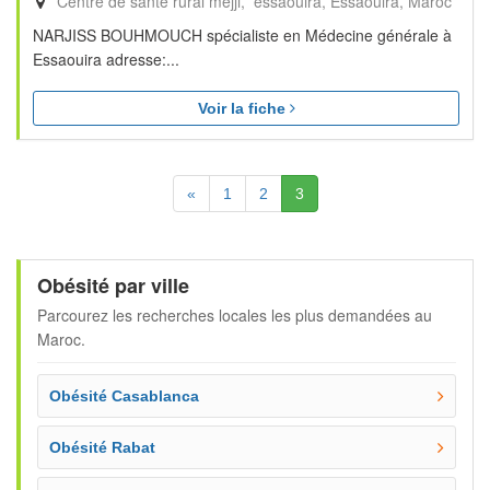
Centre de sante rural mejji, essaouira
Essaouira
Maroc
NARJISS BOUHMOUCH spécialiste en Médecine générale à
Essaouira adresse:...
Voir la fiche
Précédente
(Actuelle)
«
1
2
3
Obésité par ville
Parcourez les recherches locales les plus demandées au
Maroc.
Obésité Casablanca
Obésité Rabat