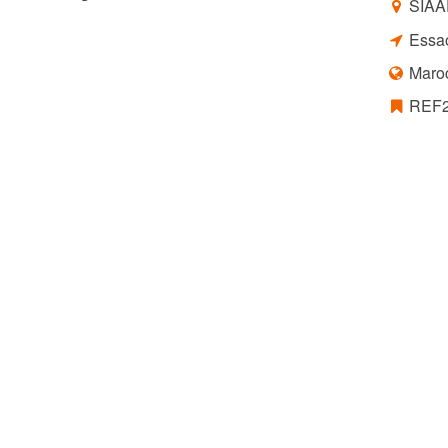
SIAA
Essa
Maro
REF2