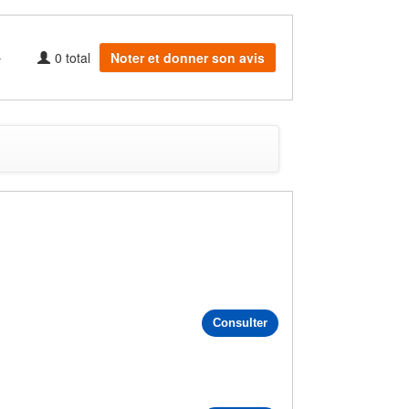
0
total
Noter et donner son avis
Consulter