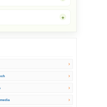
ech
s
mmedia