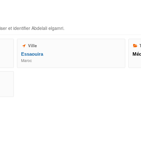
ser et identifier
Abdelali elgamri
.
Ville
T
Essaouira
Méd
Maroc