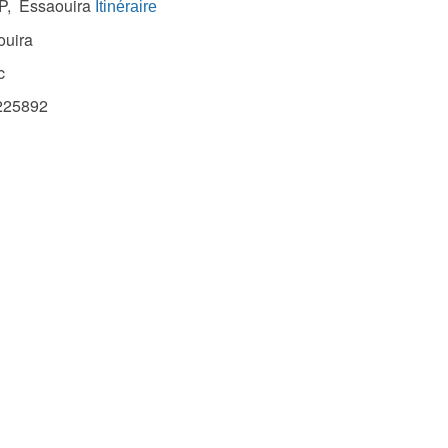
P, Essaouira
Itinéraire
ouira
c
25892