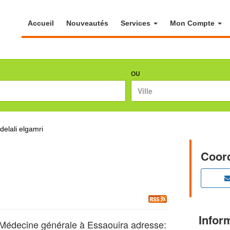
Accueil
Nouveautés
Services
Mon Compte
OU
delali elgamri
Coor
Infor
édecine générale à Essaouira adresse: