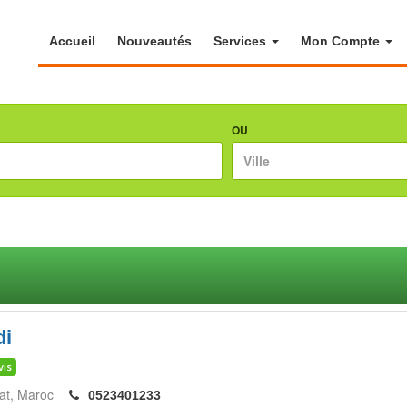
Accueil
Nouveautés
Services
Mon Compte
OU
di
vis
at
Maroc
0523401233