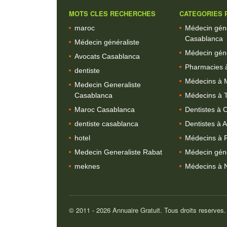
MOTS CLES RECHERCHES
CATEGORIES P
maroc
Médecin géné
Casablanca
Médecin généraliste
Médecin géné
Avocats Casablanca
Pharmacies 
dentiste
Médecins à 
Medecin Generaliste
Casablanca
Médecins à 
Maroc Casablanca
Dentistes à 
dentiste casablanca
Dentistes à A
hotel
Médecins à 
Medecin Generaliste Rabat
Médecin géné
meknes
Médecins à 
© 2011 - 2026 Annuaire Gratuit. Tous droits reserves.