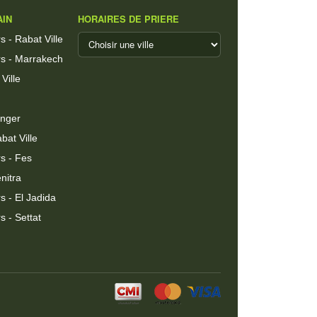
AIN
HORAIRES DE PRIERE
 - Rabat Ville
s - Marrakech
Ville
anger
bat Ville
s - Fes
nitra
 - El Jadida
 - Settat