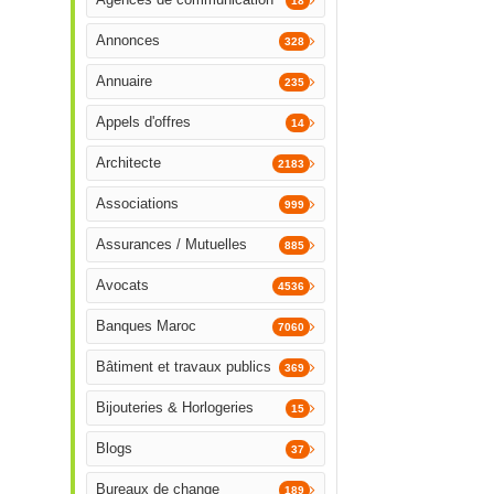
18
Annonces
328
Annuaire
235
Appels d'offres
14
Architecte
2183
Associations
999
Assurances / Mutuelles
885
Avocats
4536
Banques Maroc
7060
Bâtiment et travaux publics
369
Bijouteries & Horlogeries
15
Blogs
37
Bureaux de change
189