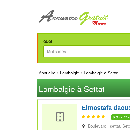
QUOI
>
>
Annuaire
Lombalgie
Lombalgie à Settat
Lombalgie à Settat
Elmostafa daou
5.0
/5 -
11
a
Boulevard, settat
Sett