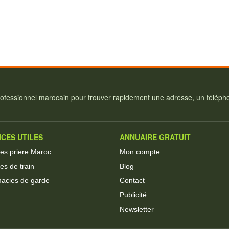
ofessionnel marocain pour trouver rapidement une adresse, un téléphon
ICES UTILES
ANNUAIRE GRATUIT
res priere Maroc
Mon compte
es de train
Blog
acies de garde
Contact
Publicité
Newsletter