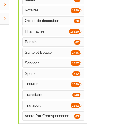
Notaires
1640
Objets de décoration
70
Pharmacies
18610
Portails
42
Santé et Beauté
1446
Services
1697
Sports
512
Traiteur
1040
Transitaire
243
Transport
2192
Vente Par Correspondance
43