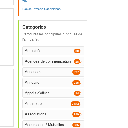
ville
Écoles Privées Casablanca
Catégories
Parcourez les principales rubriques de
l'annuaire.
Actualités
60
Agences de communication
18
Annonces
327
Annuaire
235
Appels d'offres
14
Architecte
2183
Associations
999
Assurances / Mutuelles
885