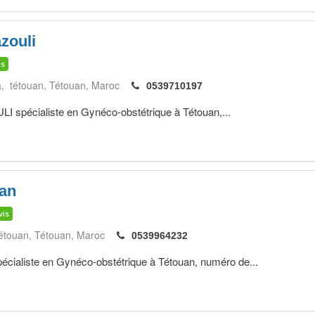
zouli
is
, tétouan
Tétouan
Maroc
0539710197
pécialiste en Gynéco-obstétrique à Tétouan,...
an
vis
étouan
Tétouan
Maroc
0539964232
iste en Gynéco-obstétrique à Tétouan, numéro de...