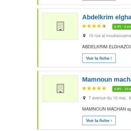
Abdelkrim elgha
4.7
/5 -
6
av
10 rue al moukaouama
ABDELKRIM ELGHAZOULI s
Voir la fiche
Mamnoun mach
4.9
/5 -
14
a
7 avenue du 10 mai, t
MAMNOUN MACHAN spécial
Voir la fiche