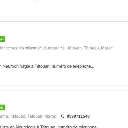
vis
sidence yasmin wilaya a/1,bureau n°2, tétouan
Tétouan
Maroc
n Neurochirurgie à Tétouan, numéro de telephone...
vis
uama, tétouan
Tétouan
Maroc
0539711548
ste en Neurologie à Tétouan, numéro de telephone...