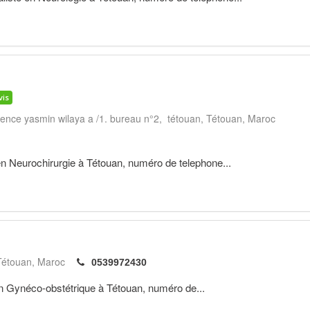
vis
idence yasmin wilaya a /1. bureau n°2, tétouan
Tétouan
Maroc
n Neurochirurgie à Tétouan, numéro de telephone...
Tétouan
Maroc
0539972430
n Gynéco-obstétrique à Tétouan, numéro de...