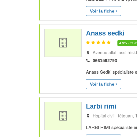
Voir la fiche
Anass sedki
4.9
/5 -
11
a
Avenue allal fassi rés
0661592793
Anass Sedki spécialiste e
Voir la fiche
Larbi rimi
Hopital civil, tétouan
LARBI RIMI spécialiste e