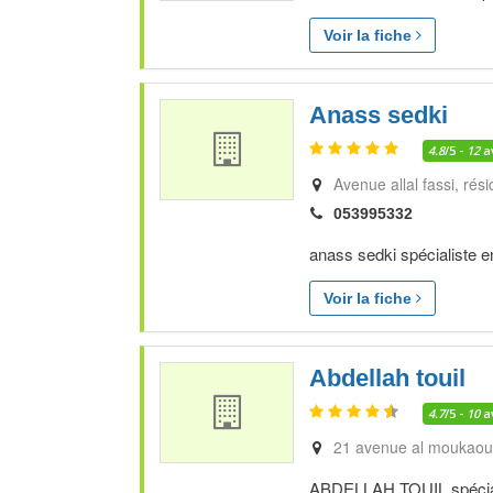
Voir la fiche
Anass sedki
4.8
/5 -
12
a
Avenue allal fassi, ré
053995332
anass sedki spécialiste e
Voir la fiche
Abdellah touil
4.7
/5 -
10
a
21 avenue al moukao
ABDELLAH TOUIL spéciali