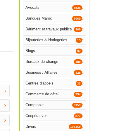
Avocats
4536
Banques Maroc
7060
Bâtiment et travaux publics
369
Bijouteries & Horlogeries
15
Blogs
37
Bureaux de change
189
Business / Affaires
428
Centres d'appels
33
Commerce de détail
754
Comptable
3359
Coopératives
877
Divers
104369