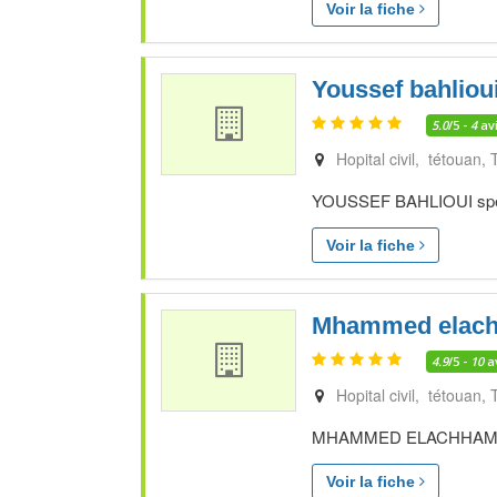
Voir la fiche
Youssef bahliou
5.0
/5 -
4
av
Hopital civil, tétouan
YOUSSEF BAHLIOUI spécia
Voir la fiche
Mhammed elac
4.9
/5 -
10
a
Hopital civil, tétouan
MHAMMED ELACHHAM spéci
Voir la fiche