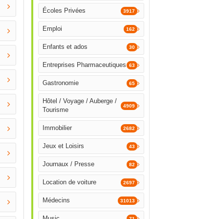
Écoles Privées
3917
Emploi
162
Enfants et ados
30
Entreprises Pharmaceutiques
63
Gastronomie
65
Hôtel / Voyage / Auberge /
4909
Tourisme
Immobilier
2682
Jeux et Loisirs
43
Journaux / Presse
82
Location de voiture
2697
Médecins
31013
Music
71