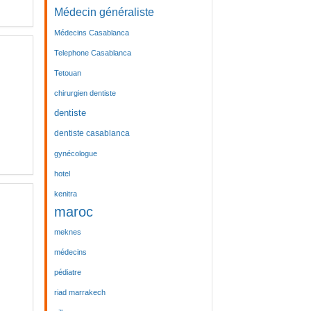
Médecin généraliste
Médecins Casablanca
Telephone Casablanca
Tetouan
chirurgien dentiste
dentiste
dentiste casablanca
gynécologue
hotel
kenitra
maroc
meknes
médecins
pédiatre
riad marrakech