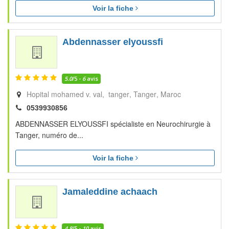
Voir la fiche
Abdennasser elyoussfi
5.0
/5 -
6
avis
Hopital mohamed v. val, tanger
Tanger
Maroc
0539930856
ABDENNASSER ELYOUSSFI spécialiste en Neurochirurgie à
Tanger, numéro de...
Voir la fiche
Jamaleddine achaach
4.8
/5 -
10
avis