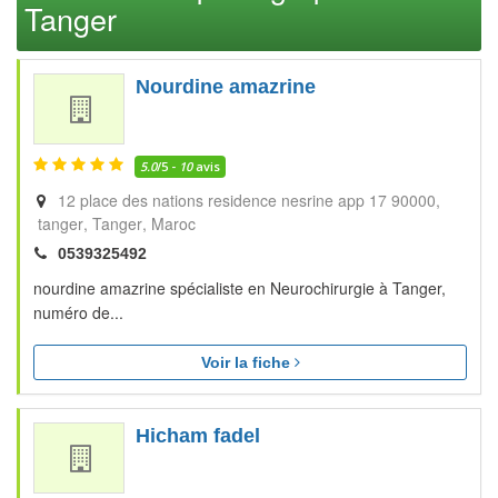
Tanger
Nourdine amazrine
5.0
/5 -
10
avis
12 place des nations residence nesrine app 17 90000,
tanger
Tanger
Maroc
0539325492
nourdine amazrine spécialiste en Neurochirurgie à Tanger,
numéro de...
Voir la fiche
Hicham fadel