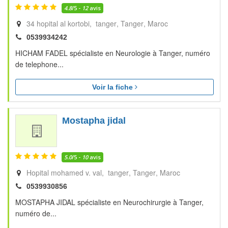
4.8
/5 -
12
avis
34 hopital al kortobi, tanger
Tanger
Maroc
0539934242
HICHAM FADEL spécialiste en Neurologie à Tanger, numéro
de telephone...
Voir la fiche
Mostapha jidal
5.0
/5 -
10
avis
Hopital mohamed v. val, tanger
Tanger
Maroc
0539930856
MOSTAPHA JIDAL spécialiste en Neurochirurgie à Tanger,
numéro de...