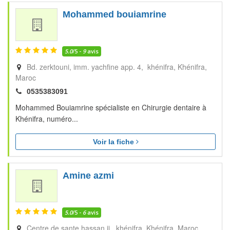
Mohammed bouiamrine
5.0
/5 -
9
avis
Bd. zerktouni, imm. yachfine app. 4, khénifra
Khénifra
Maroc
0535383091
Mohammed Bouiamrine spécialiste en Chirurgie dentaire à
Khénifra, numéro...
Voir la fiche
Amine azmi
5.0
/5 -
6
avis
Centre de sante hassan ii, khénifra
Khénifra
Maroc