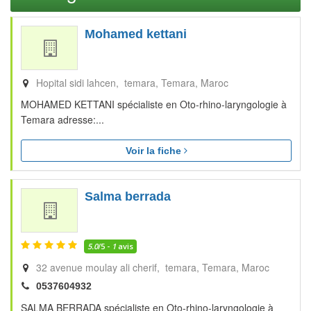
Mohamed kettani
Hopital sidi lahcen, temara
Temara
Maroc
MOHAMED KETTANI spécialiste en Oto-rhino-laryngologie à
Temara adresse:...
Voir la fiche
Salma berrada
5.0
/5 -
1
avis
32 avenue moulay ali cherif, temara
Temara
Maroc
0537604932
SALMA BERRADA spécialiste en Oto-rhino-laryngologie à