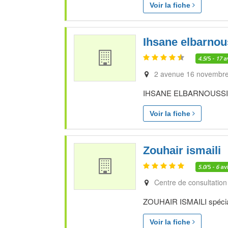
Voir la fiche
Ihsane elbarnou
4.5
/5 -
17
a
2 avenue 16 novembre 
IHSANE ELBARNOUSSI spé
Voir la fiche
Zouhair ismaili
5.0
/5 -
6
av
Centre de consultation
ZOUHAIR ISMAILI spéciali
Voir la fiche