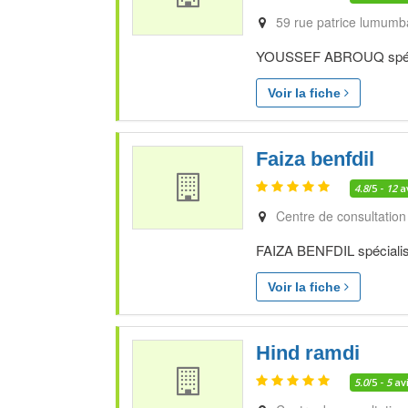
59 rue patrice lumumb
YOUSSEF ABROUQ spéciali
Voir la fiche
Faiza benfdil
4.8
/5 -
12
a
Centre de consultation
FAIZA BENFDIL spécialiste
Voir la fiche
Hind ramdi
5.0
/5 -
5
av