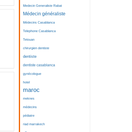
Medecin Generaliste Rabat
Médecin généraliste
Médecins Casablanca
Telephone Casablanca
Tetouan
chirurgien dentiste
dentiste
dentiste casablanca
gynécologue
hotel
maroc
meknes
médecins
pédiatre
riad marrakech