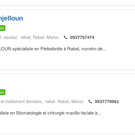
jelloun
vis
2. souissi, rabat
Rabat
Maroc
0537757474
 spécialiste en Pédodontie à Rabat, numéro de...
vis
 et traitement dentaire, rabat
Rabat
Maroc
0537779561
e en Stomatologie et chirurgie maxillo-faciale à...