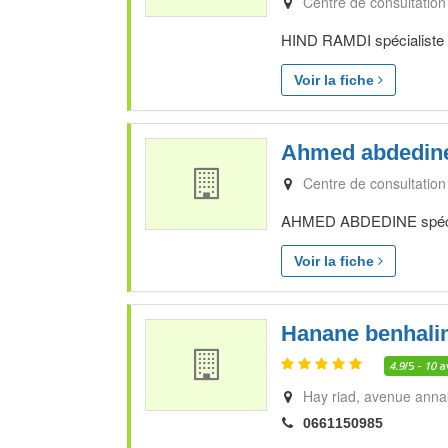
Centre de consultation
HIND RAMDI spécialiste e
Voir la fiche
Ahmed abdedin
Centre de consultation
AHMED ABDEDINE spéciali
Voir la fiche
Hanane benhal
4.9
/5 -
10
a
Hay riad, avenue annakh
0661150985