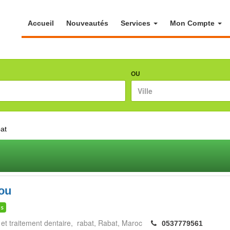
Accueil
Nouveautés
Services
Mon Compte
OU
at
ou
is
 et traitement dentaire, rabat
Rabat
Maroc
0537779561