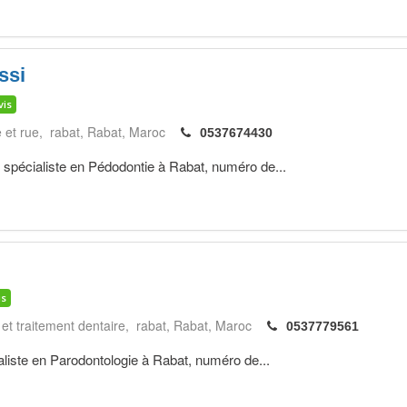
ssi
vis
et rue, rabat
Rabat
Maroc
0537674430
cialiste en Pédodontie à Rabat, numéro de...
is
 et traitement dentaire, rabat
Rabat
Maroc
0537779561
ste en Parodontologie à Rabat, numéro de...