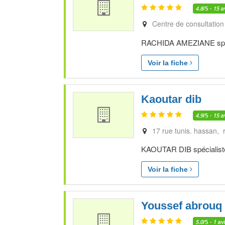
4.8
/5 -
15
a
Centre de consultation
RACHIDA AMEZIANE spécia
Voir la fiche
Kaoutar dib
4.9
/5 -
15
a
17 rue tunis. hassan, 
KAOUTAR DIB spécialiste 
Voir la fiche
Youssef abrouq
5.0
/5 -
1
av