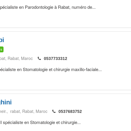
aliste en Parodontologie à Rabat, numéro de...
bi
is
bat
Rabat
Maroc
0537733312
liste en Stomatologie et chirurgie maxillo-faciale...
hini
eir., rabat
Rabat
Maroc
0537683752
cialiste en Stomatologie et chirurgie...