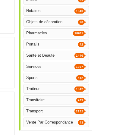
Notaires
1640
Objets de décoration
70
Pharmacies
18611
Portails
42
Santé et Beauté
1446
Services
1697
Sports
512
Traiteur
1042
Transitaire
243
Transport
2192
Vente Par Correspondance
43