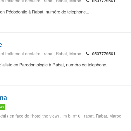
 et traitement dentaire, rabat
Rabat
Maroc
0537779561
n Pédodontie à Rabat, numéro de telephone...
e
 et traitement dentaire, rabat
Rabat
Maroc
0537779561
ste en Parodontologie à Rabat, numéro de telephone...
ima
vis
il ( en face de l'hotel the view) , im b, n° 6, rabat
Rabat
Maroc