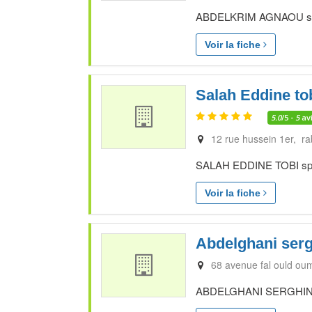
ABDELKRIM AGNAOU spéci
Voir la fiche
Salah Eddine to
5.0
/5 -
5
av
12 rue hussein 1er, ra
SALAH EDDINE TOBI spécia
Voir la fiche
Abdelghani serg
68 avenue fal ould oum
ABDELGHANI SERGHINI spé