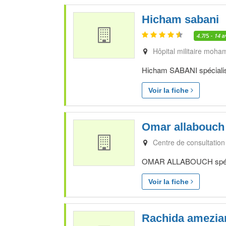
Hicham sabani
4.7
/5 -
14
a
Hôpital militaire moh
Hicham SABANI spécialiste
Voir la fiche
Omar allabouch
Centre de consultation
OMAR ALLABOUCH spécialis
Voir la fiche
Rachida amezia