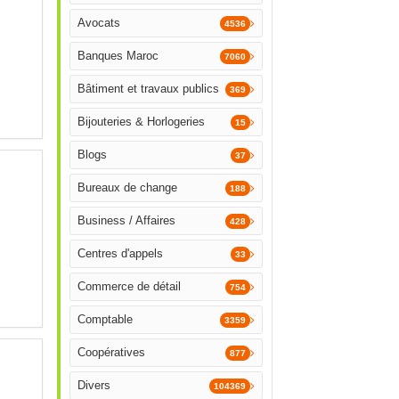
Avocats
4536
Banques Maroc
7060
Bâtiment et travaux publics
369
Bijouteries & Horlogeries
15
Blogs
37
Bureaux de change
188
Business / Affaires
428
Centres d'appels
33
Commerce de détail
754
Comptable
3359
Coopératives
877
Divers
104369