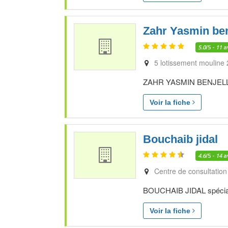
Zahr Yasmin ben
5.0
/5 -
11
a
5 lotissement mouline 
ZAHR YASMIN BENJELLOUN
Voir la fiche
Bouchaib jidal
4.6
/5 -
14
a
Centre de consultation
BOUCHAIB JIDAL spécialist
Voir la fiche