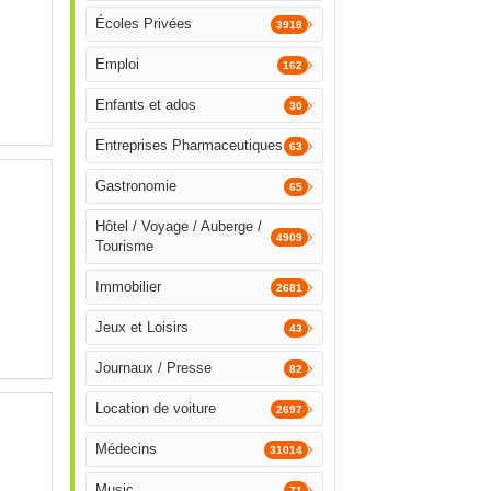
Écoles Privées
3918
Emploi
162
Enfants et ados
30
Entreprises Pharmaceutiques
63
Gastronomie
65
Hôtel / Voyage / Auberge /
4909
Tourisme
Immobilier
2681
Jeux et Loisirs
43
Journaux / Presse
82
Location de voiture
2697
Médecins
31014
Music
71