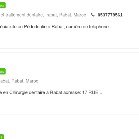
vis
 et traitement dentaire, rabat
Rabat
Maroc
0537779561
liste en Pédodontie à Rabat, numéro de telephone...
vis
rabat
Rabat
Maroc
en Chirurgie dentaire à Rabat adresse: 17 RUE...
is