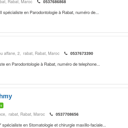
abat
Rabat
Maroc
0537686868
écialiste en Parodontologie à Rabat, numéro de...
 affane, 2, rabat
Rabat
Maroc
0537673390
te en Parodontologie à Rabat, numéro de telephone...
ahmy
is
nce, rabat
Rabat
Maroc
0537708656
aliste en Stomatologie et chirurgie maxillo-faciale...