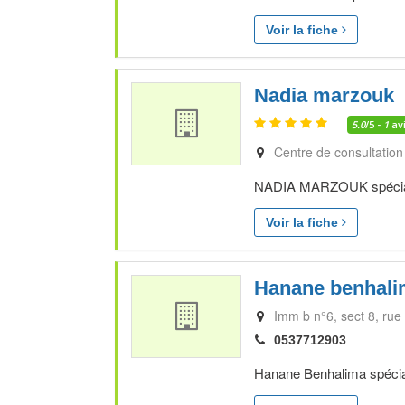
Voir la fiche
Nadia marzouk
5.0
/5 -
1
av
Centre de consultation
NADIA MARZOUK spécialis
Voir la fiche
Hanane benhal
Imm b n°6, sect 8, rue
0537712903
Hanane Benhalima spéciali