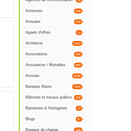
18
Annonces
328
Annuaire
235
Appels d'offres
14
Architecte
2183
Associations
999
Assurances / Mutuelles
885
Avocats
4536
Banques Maroc
7060
Bâtiment et travaux publics
369
Bijouteries & Horlogeries
15
Blogs
37
Bureaux de change
189