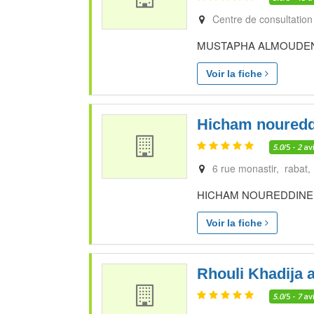
Centre de consultation
MUSTAPHA ALMOUDEN spéc
Voir la fiche
Hicham nouredd
5.0
/5 -
2
av
6 rue monastir, rabat
HICHAM NOUREDDINE spéc
Voir la fiche
Rhouli Khadija 
5.0
/5 -
7
av