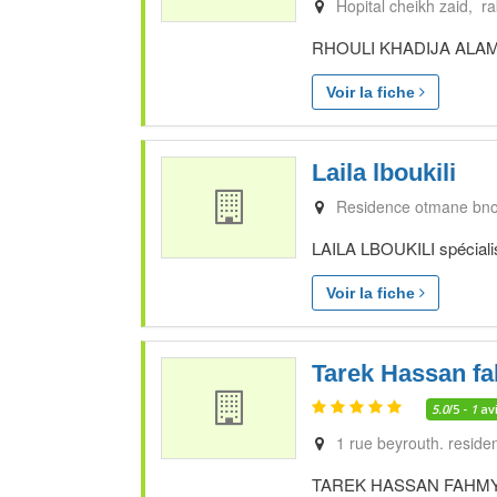
Hopital cheikh zaid, r
RHOULI KHADIJA ALAMI sp
Voir la fiche
Laila lboukili
Residence otmane bnou
LAILA LBOUKILI spécialis
Voir la fiche
Tarek Hassan f
5.0
/5 -
1
av
1 rue beyrouth. reside
TAREK HASSAN FAHMY spéci