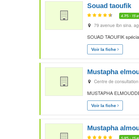
Souad taoufik
4.7
/5 -
15
a
79 avenue ibn sina. ag
SOUAD TAOUFIK spécialis
Voir la fiche
Mustapha elmo
Centre de consultation
MUSTAPHA ELMOUDDEN spé
Voir la fiche
Mustapha almo
5.0
/5 -
15
a