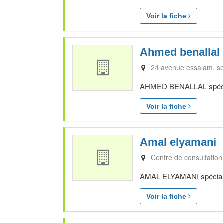
Voir la fiche
Ahmed benallal
24 avenue essalam, se
AHMED BENALLAL spéciali
Voir la fiche
Amal elyamani
Centre de consultation
AMAL ELYAMANI spécialis
Voir la fiche