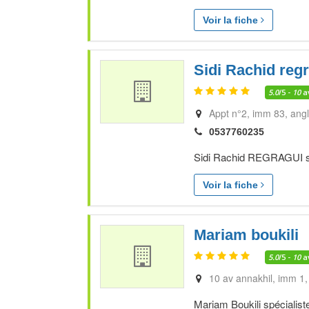
Voir la fiche
Sidi Rachid reg
5.0
/5 -
10
a
Appt n°2, imm 83, ang
0537760235
Sidi Rachid REGRAGUI spé
Voir la fiche
Mariam boukili
5.0
/5 -
10
a
10 av annakhil, imm 1,
Mariam Boukili spécialist