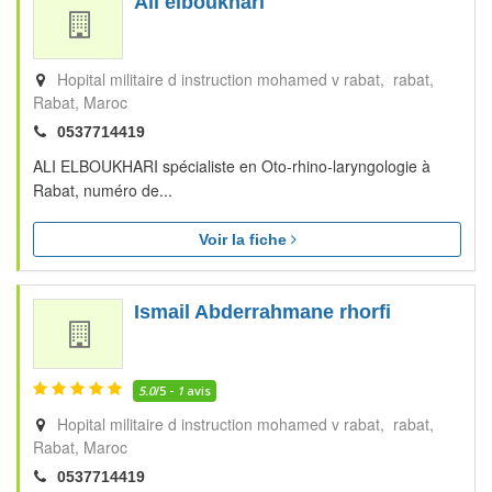
Ali elboukhari
Hopital militaire d instruction mohamed v rabat, rabat
Rabat
Maroc
0537714419
ALI ELBOUKHARI spécialiste en Oto-rhino-laryngologie à
Rabat, numéro de...
Voir la fiche
Ismail Abderrahmane rhorfi
5.0
/5 -
1
avis
Hopital militaire d instruction mohamed v rabat, rabat
Rabat
Maroc
0537714419