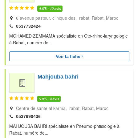
4.8
/5 -
10
avis
6 avenue pasteur. clinique des, rabat
Rabat
Maroc
0537732424
MOHAMED ZEMMAMA spécialiste en Oto-rhino-laryngologie
à Rabat, numéro de...
Voir la fiche
Mahjouba bahri
5.0
/5 -
4
avis
Centre de sante al karma, rabat
Rabat
Maroc
0537690436
MAHJOUBA BAHRI spécialiste en Pneumo-phtisiologie à
Rabat, numéro de...