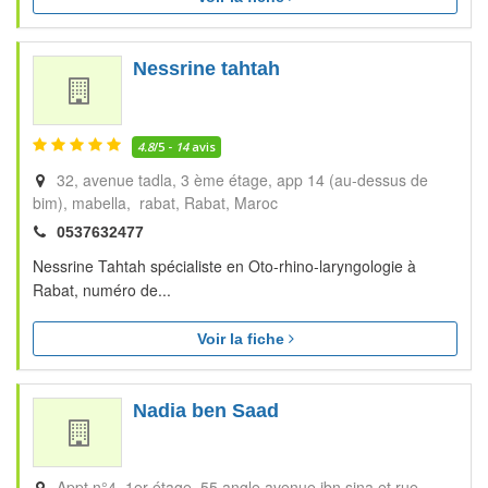
Nessrine tahtah
4.8
/5 -
14
avis
32, avenue tadla, 3 ème étage, app 14 (au-dessus de
bim), mabella, rabat
Rabat
Maroc
0537632477
Nessrine Tahtah spécialiste en Oto-rhino-laryngologie à
Rabat, numéro de...
Voir la fiche
Nadia ben Saad
Appt n°4, 1er étage, 55 angle avenue ibn sina et rue