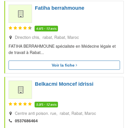
Fatiha berrahmoune
4.6
/5 -
13
avis
Direction chis, rabat
Rabat
Maroc
FATIHA BERRAHMOUNE spécialiste en Médecine légale et
de travail à Rabat...
Voir la fiche
Belkacmi Moncef idrissi
5.0
/5 -
12
avis
Centre anti poison. rue, rabat
Rabat
Maroc
0537686464