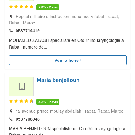
5.0
/5 -
8
avis
Hopital militaire d instruction mohamed v rabat, rabat
Rabat
Maroc
0537714419
MOHAMED ZALAGH spécialiste en Oto-rhino-laryngologie à
Rabat, numéro de...
Voir la fiche
Maria benjelloun
4.7
/5 -
9
avis
12 avenue prince moulay abdallah, rabat
Rabat
Maroc
0537708048
MARIA BENJELLOUN spécialiste en Oto-rhino-laryngologie à