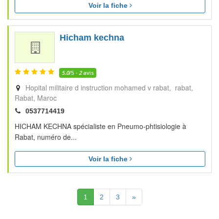
Voir la fiche
Hicham kechna
5.0
/5 -
2
avis
Hopital militaire d instruction mohamed v rabat, rabat
Rabat
Maroc
0537714419
HICHAM KECHNA spécialiste en Pneumo-phtisiologie à
Rabat, numéro de...
Voir la fiche
(Actuelle)
Suivante
1
2
3
»