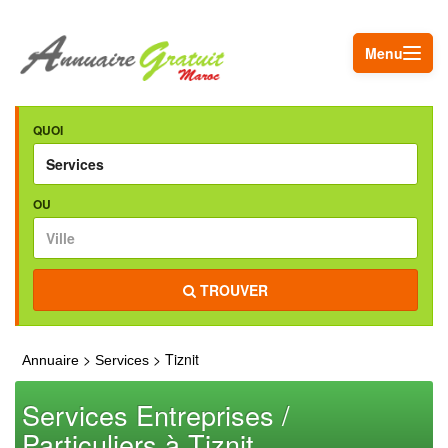
Menu
QUOI
OU
TROUVER
>
> Tiznit
Annuaire
Services
Services Entreprises /
Particuliers à Tiznit